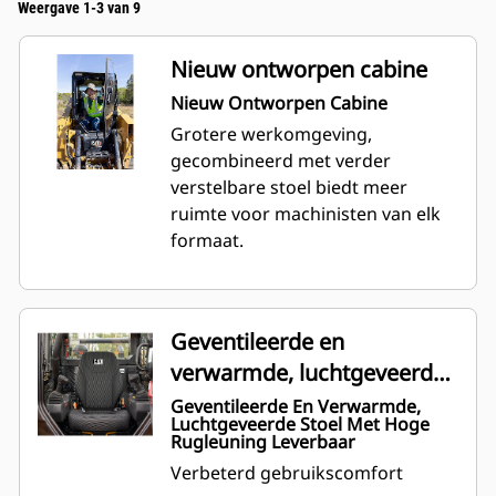
Weergave 1-3 van 9
Nieuw ontworpen cabine
Nieuw Ontworpen Cabine
Grotere werkomgeving,
gecombineerd met verder
verstelbare stoel biedt meer
ruimte voor machinisten van elk
formaat.
Geventileerde en
verwarmde, luchtgeveerde
stoel met hoge rugleuning
Geventileerde En Verwarmde,
Luchtgeveerde Stoel Met Hoge
leverbaar
Rugleuning Leverbaar
Verbeterd gebruikscomfort