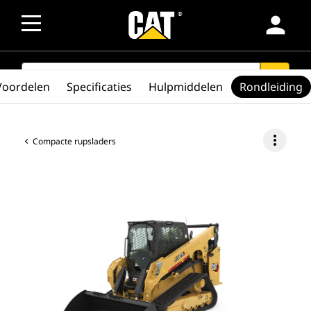
person
SEARCH
search
Voordelen
Specificaties
Hulpmiddelen
Rondleiding
more_vert
Compacte rupsladers