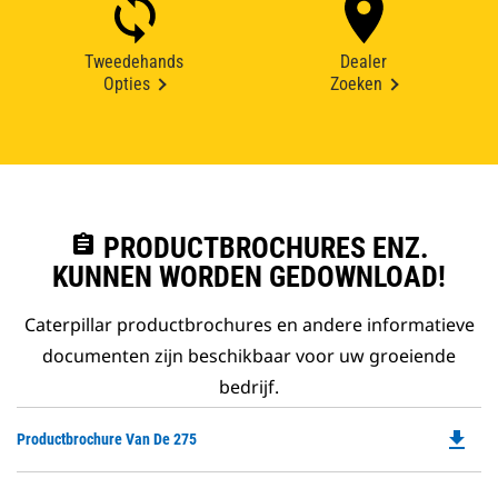
Tweedehands
Dealer
Opties
Zoeken
assignment
PRODUCTBROCHURES ENZ.
KUNNEN WORDEN GEDOWNLOAD!
Caterpillar productbrochures en andere informatieve
documenten zijn beschikbaar voor uw groeiende
bedrijf.
file_download
Do
Productbrochure Van De 275
P
O