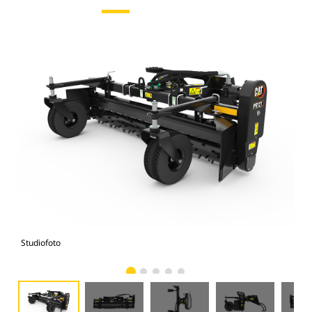
Studiofoto
Voo