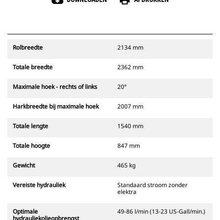
cloud_download
print
Rolbreedte
2134 mm
Totale breedte
2362 mm
Maximale hoek - rechts of links
20°
Harkbreedte bij maximale hoek
2007 mm
Totale lengte
1540 mm
Totale hoogte
847 mm
Gewicht
465 kg
Vereiste hydrauliek
Standaard stroom zonder
elektra
Optimale
49-86 l/min (13-23 US-Gall/min.)
hydrauliekolieopbrengst