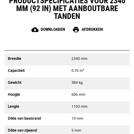
PRODUCTSPECIFICATIES VOOR 2340
MM (92 IN) MET AANBOUTBARE
TANDEN
cloud_download
print
DOWNLOADEN
AFDRUKKEN
Breedte
2340 mm
Capaciteit
0.76 m³
Gewicht
384 kg
Hoogte
606 mm
Lengte
1103 mm
Dikte van basisrand
19 mm
Dikte van zijwand
5 mm