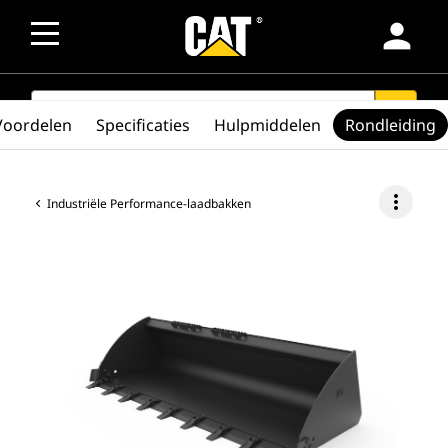
person
SEARCH
search
Voordelen
Specificaties
Hulpmiddelen
Rondleiding
more_vert
Industriële Performance-laadbakken