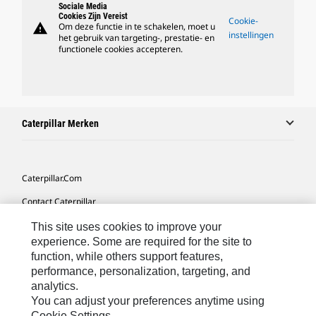
Sociale Media
Cookies Zijn Vereist
Cookie-
warning
Om deze functie in te schakelen, moet u
instellingen
het gebruik van targeting-, prestatie- en
functionele cookies accepteren.
Caterpillar Merken
Caterpillar.com
Contact Caterpillar
Mijn Marketingvoorkeuren
This site uses cookies to improve your
experience. Some are required for the site to
Site Map
function, while others support features,
performance, personalization, targeting, and
Cookie Settings
analytics.
Legal
You can adjust your preferences anytime using
Cookie Settings.