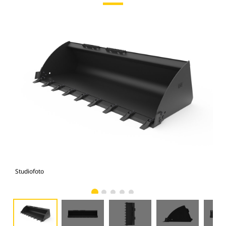
Studiofoto
Voo