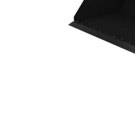
1883 Mm (74 Inch) Met Aanboutbaar Mes
Voo
Model wijzigen