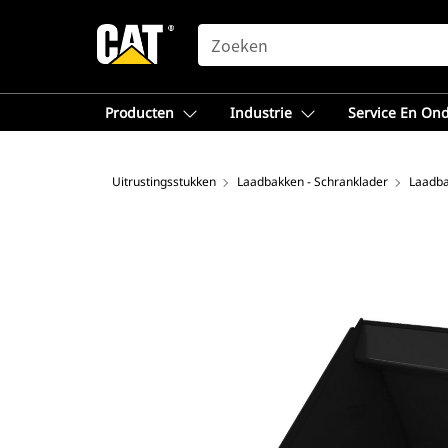
SEARCH
Producten
Industrie
Service En On
Uitrustingsstukken
Laadbakken - Schranklader
Laadba