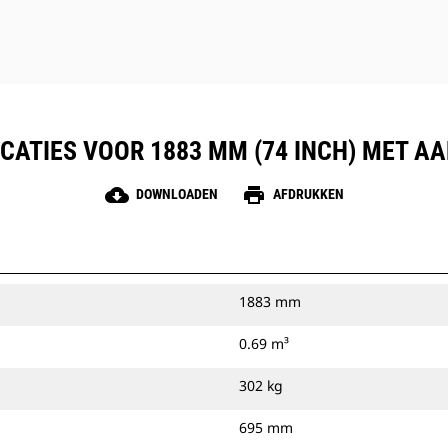
CATIES VOOR 1883 MM (74 INCH) MET 
cloud_download
print
DOWNLOADEN
AFDRUKKEN
1883 mm
0.69 m³
302 kg
695 mm