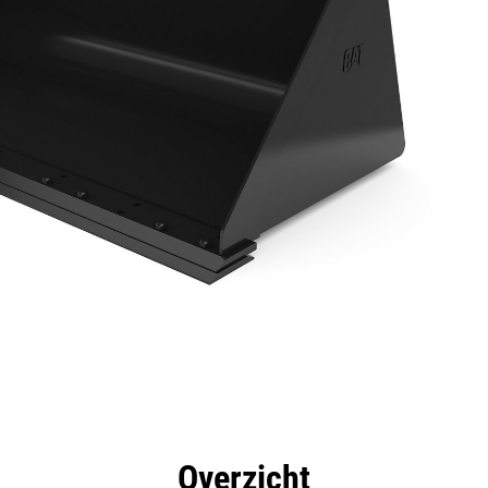
rdelen
Specificaties
Hulpmiddelen
Rondleidin
Overzicht