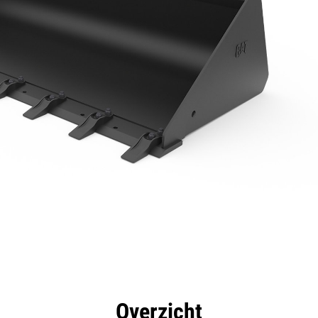
rdelen
Specificaties
Hulpmiddelen
Rondleidin
Overzicht