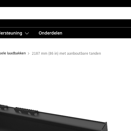
dersteuning
Onderdelen
sele laadbakken
2187 mm (86 in) met aanboutbare tanden