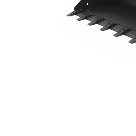
2187 Mm (86 In) Met Aanboutbare Tanden
Voo
Model wijzigen