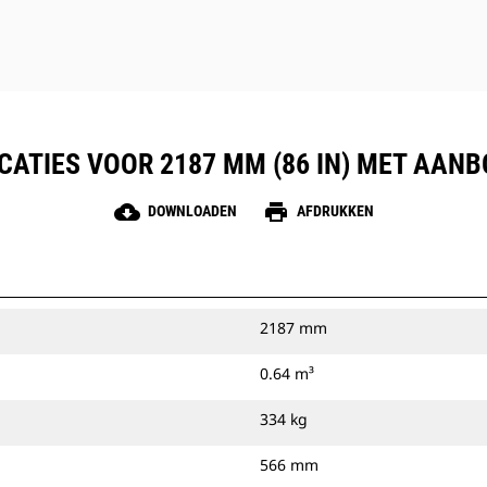
CATIES VOOR 2187 MM (86 IN) MET AAN
cloud_download
print
DOWNLOADEN
AFDRUKKEN
2187 mm
0.64 m³
334 kg
566 mm