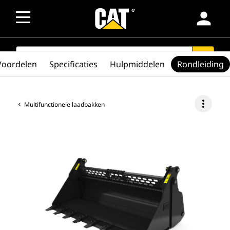
person
SEARCH
search
Voordelen
Specificaties
Hulpmiddelen
Rondleiding
more_vert
Multifunctionele laadbakken