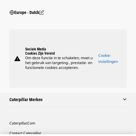
Europe ‧ Dutch
Sociale Media
Cookies Zijn Vereist
Cookie-
warning
Om deze functie in te schakelen, moet u
instellingen
het gebruik van targeting-, prestatie- en
functionele cookies accepteren.
Caterpillar Merken
Caterpillar.com
Contact Caterpillar