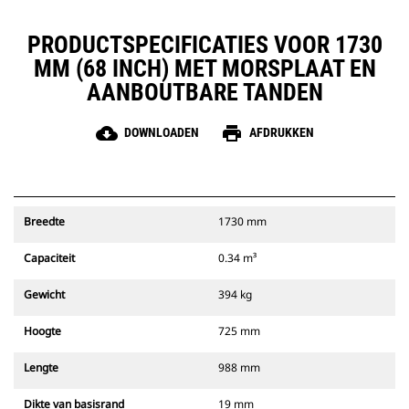
PRODUCTSPECIFICATIES VOOR 1730
MM (68 INCH) MET MORSPLAAT EN
AANBOUTBARE TANDEN
cloud_download
print
DOWNLOADEN
AFDRUKKEN
Breedte
1730 mm
Capaciteit
0.34 m³
Gewicht
394 kg
Hoogte
725 mm
Lengte
988 mm
Dikte van basisrand
19 mm