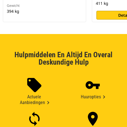
411 kg
Gewicht
394 kg
Deta
Hulpmiddelen En Altijd En Overal
Deskundige Hulp
Actuele
Huuropties
Aanbiedingen