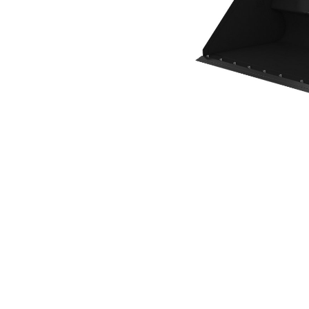
2642 Mm (104 Inch) Met Aanboutbaar Mes
Voo
Model wijzigen