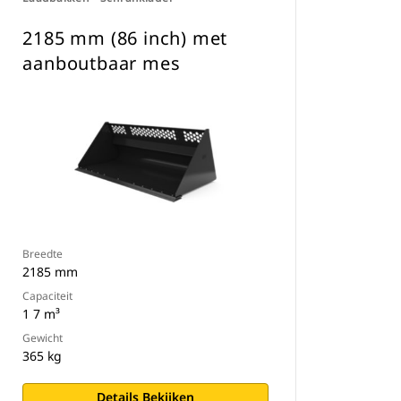
2185 mm (86 inch) met
aanboutbaar mes
Breedte
2185 mm
Capaciteit
1 7 m³
Gewicht
365 kg
Details Bekijken