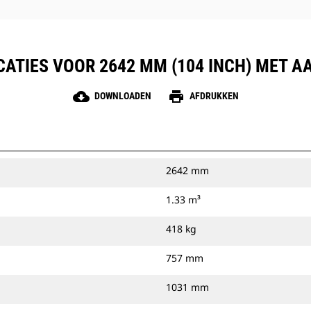
CATIES VOOR 2642 MM (104 INCH) MET 
cloud_download
print
DOWNLOADEN
AFDRUKKEN
2642 mm
1.33 m³
418 kg
757 mm
1031 mm