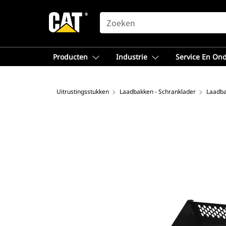
SEARCH
Producten
Industrie
Service En On
Uitrustingsstukken
Laadbakken - Schranklader
Laadba