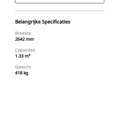
Belangrijke Specificaties
Breedte
2642 mm
Capaciteit
1.33 m³
Gewicht
418 kg
g
Nu Winkelen
Prijsopgave Aanvragen