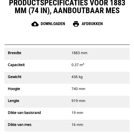
PRODUCTSPECIFICATIES VOOR 1883
MM (74 IN), AANBOUTBAAR MES
cloud_download
print
DOWNLOADEN
AFDRUKKEN
Breedte
1883 mm
Capaciteit
0.37 m³
Gewicht
436 kg
Hoogte
740 mm
Lengte
919 mm
Dikte van basisrand
19 mm
Dikte van mes
16 mm