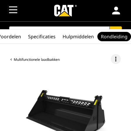
person
SEARCH
search
Voordelen
Specificaties
Hulpmiddelen
Rondleiding
more_vert
Multifunctionele laadbakken