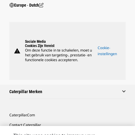
Europe ‧ Dutch
Sociale Media
Cookies Zijn Vereist
Cookie-
warning
Om deze functie in te schakelen, moet u
instellingen
het gebruik van targeting-, prestatie- en
functionele cookies accepteren.
Caterpillar Merken
Caterpillar.com
Contact Caterpillar
Mijn Marketingvoorkeuren