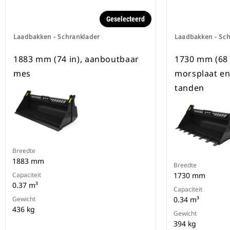
Geselecteerd
Laadbakken - Schranklader
Laadbakken - Sc
1883 mm (74 in), aanboutbaar
1730 mm (68 
mes
morsplaat e
tanden
Breedte
1883 mm
Breedte
Capaciteit
1730 mm
0.37 m³
Capaciteit
Gewicht
0.34 m³
436 kg
Gewicht
394 kg