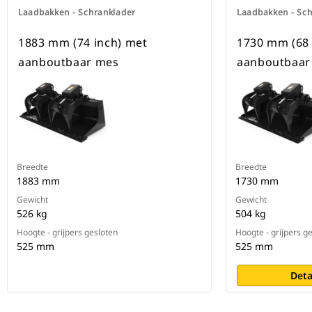
Laadbakken - Schranklader
Laadbakken - Sc
1883 mm (74 inch) met
1730 mm (68 
aanboutbaar mes
aanboutbaar
Breedte
Breedte
1883 mm
1730 mm
Gewicht
Gewicht
526 kg
504 kg
Hoogte - grijpers gesloten
Hoogte - grijpers g
525 mm
525 mm
Deta