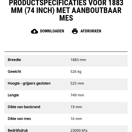
PRODUCTSPECIFICATIES VOOR 1883
MM (74 INCH) MET AANBOUTBAAR
MES
cloud_download
print
DOWNLOADEN
AFDRUKKEN
Breedte
1883 mm
Gewicht
526 kg
Hoogte - grijpers gesloten
525 mm
Lengte
749 mm
Dikte van basisrand
19 mm
Dikte van mes
16 mm
Bedrijfsdruk
23000 kPa