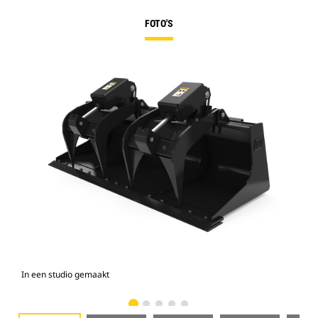
FOTO'S
In een studio gemaakt
Voo