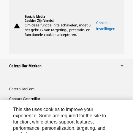
Sociale Media
Cookies Zijn Vereist
Cookie-
warning
Om deze functie in te schakelen, moet u
instellingen
het gebruik van targeting-, prestatie- en
functionele cookies accepteren.
Caterpillar Merken
Caterpillar.com
Contact Caterpillar
Mijn Marketingvoorkeuren
This site uses cookies to improve your
experience. Some are required for the site to
Site Map
function, while others support features,
performance, personalization, targeting, and
Cookie Settings