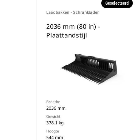
Geselecteerd
Laadbakken - Schranklader
2036 mm (80 in) -
Plaattandstijl
Breedte
2036 mm
Gewicht
378.1 kg
Hoogte
544 mm