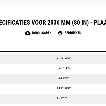
IFICATIES VOOR 2036 MM (80 IN) - PL
cloud_download
print
DOWNLOADEN
AFDRUKKEN
2036 mm
378.1 kg
544 mm
1115 mm
12 mm