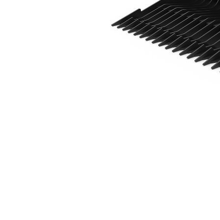
2036 Mm (80 In) - Plaattandstijl
Voo
Model wijzigen