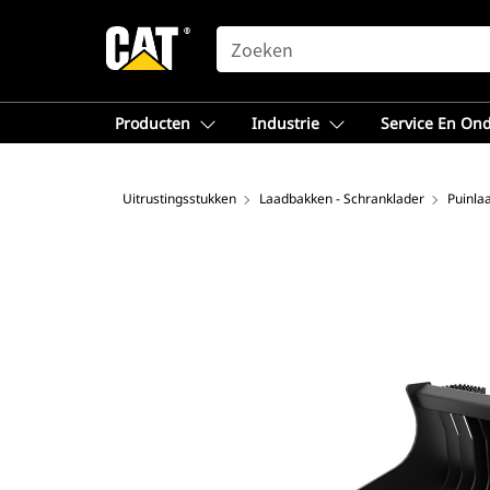
SEARCH
Producten
Industrie
Service En On
Uitrustingsstukken
Laadbakken - Schranklader
Puinla