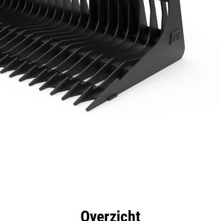
rdelen
Specificaties
Hulpmiddelen
Rondleidin
Overzicht