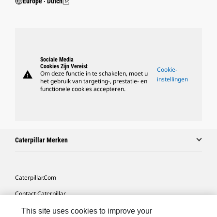
Europe ‧ Dutch
Sociale Media
Cookies Zijn Vereist
Cookie-
warning
Om deze functie in te schakelen, moet u
instellingen
het gebruik van targeting-, prestatie- en
functionele cookies accepteren.
Caterpillar Merken
Caterpillar.com
Contact Caterpillar
Mijn Marketingvoorkeuren
This site uses cookies to improve your