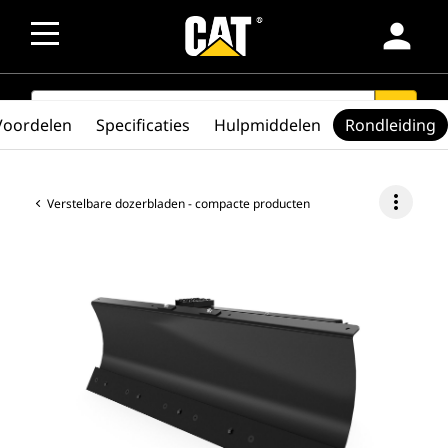
person
SEARCH
search
Voordelen
Specificaties
Hulpmiddelen
Rondleiding
more_vert
Verstelbare dozerbladen - compacte producten