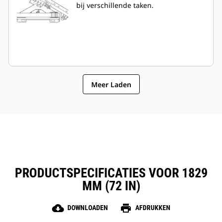
bij verschillende taken.
Meer Laden
PRODUCTSPECIFICATIES VOOR 1829
MM (72 IN)
cloud_download
print
DOWNLOADEN
AFDRUKKEN