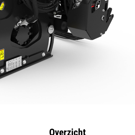
rdelen
Specificaties
Hulpmiddelen
Rondleidin
Overzicht