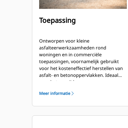
Toepassing
Ontworpen voor kleine
asfalteerwerkzaamheden rond
woningen en in commerciële
toepassingen, voornamelijk gebruikt
voor het kosteneffectief herstellen van
asfalt- en betonoppervlakken. Ideaal
voor het verwijderen van
onvolkomenheden vóór het
Meer informatie
aanbrengen van een nieuwe deklaag,
het verwijderen slechte bestrating, het
verwijderen van wegmarkeringen en
werkzaamheden waarbij het gebruik
van speciale frezen beperkt is.