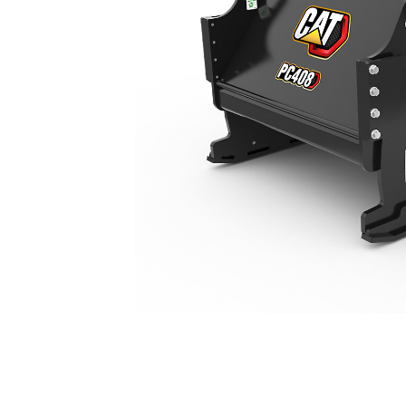
PC408
Voo
Model wijzigen