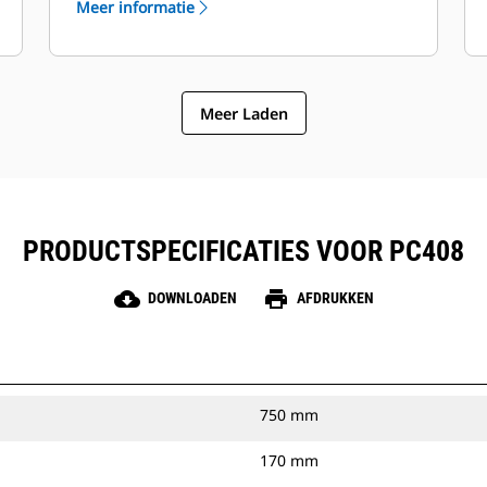
Meer informatie
onafhankelijke diepteregeling is
standaard op de modellen PC305-412.
Meer Laden
PRODUCTSPECIFICATIES VOOR PC408
cloud_download
print
DOWNLOADEN
AFDRUKKEN
750 mm
170 mm