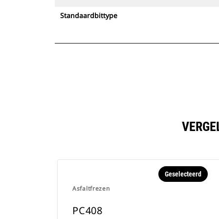
Standaardbittype
VERGE
Geselecteerd
Asfaltfrezen
PC408