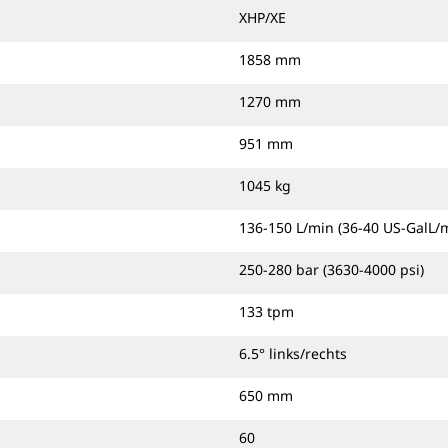
XHP/XE
1858 mm
1270 mm
951 mm
1045 kg
136-150 L/min (36-40 US-GalL/
250-280 bar (3630-4000 psi)
133 tpm
6.5° links/rechts
650 mm
60