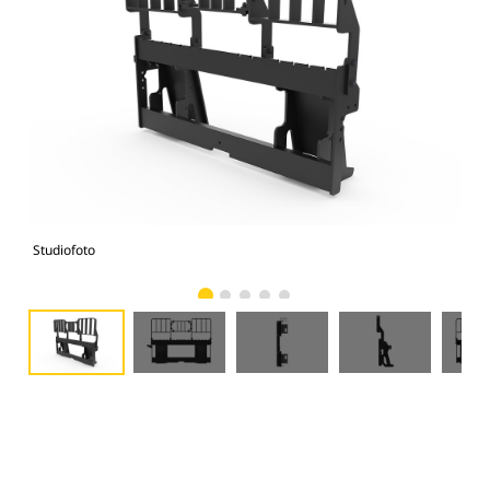
Studiofoto
Voo