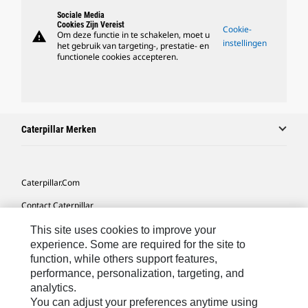
Sociale Media
Cookies Zijn Vereist
Cookie-
warning
Om deze functie in te schakelen, moet u
instellingen
het gebruik van targeting-, prestatie- en
functionele cookies accepteren.
Caterpillar Merken
Caterpillar.com
Contact Caterpillar
Mijn Marketingvoorkeuren
This site uses cookies to improve your
experience. Some are required for the site to
Site Map
function, while others support features,
performance, personalization, targeting, and
Cookie Settings
analytics.
Legal
You can adjust your preferences anytime using