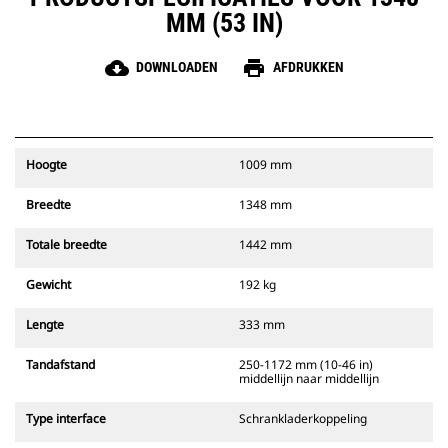
MM (53 IN)
cloud_download
print
DOWNLOADEN
AFDRUKKEN
Hoogte
1009 mm
Breedte
1348 mm
Totale breedte
1442 mm
Gewicht
192 kg
Lengte
333 mm
Tandafstand
250-1172 mm (10-46 in)
middellijn naar middellijn
Type interface
Schrankladerkoppeling