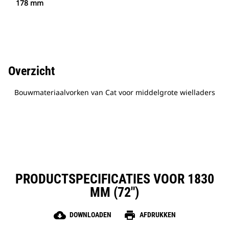
178 mm
Overzicht
Bouwmateriaalvorken van Cat voor middelgrote wielladers
PRODUCTSPECIFICATIES VOOR 1830
MM (72")
cloud_download
print
DOWNLOADEN
AFDRUKKEN