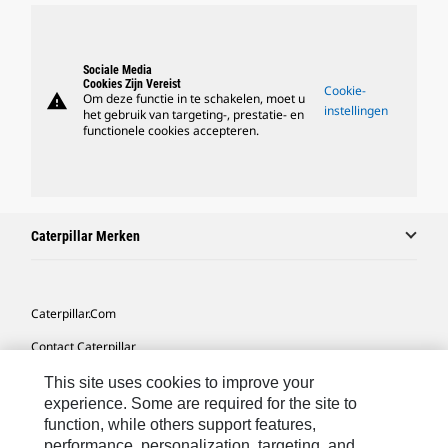
Sociale Media
Cookies Zijn Vereist
Cookie-
warning
Om deze functie in te schakelen, moet u
instellingen
het gebruik van targeting-, prestatie- en
functionele cookies accepteren.
Caterpillar Merken
Caterpillar.com
Contact Caterpillar
Mijn Marketingvoorkeuren
This site uses cookies to improve your
experience. Some are required for the site to
Site Map
function, while others support features,
performance, personalization, targeting, and
Cookie Settings