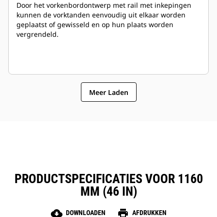
Door het vorkenbordontwerp met rail met inkepingen
kunnen de vorktanden eenvoudig uit elkaar worden
geplaatst of gewisseld en op hun plaats worden
vergrendeld.
Meer Laden
PRODUCTSPECIFICATIES VOOR 1160
MM (46 IN)
cloud_download
print
DOWNLOADEN
AFDRUKKEN