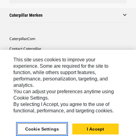
Caterpillar Merken
Caterpillar.com
Contact Caterpillar
Mijn Marketingvoorkeuren
This site uses cookies to improve your
experience. Some are required for the site to
Site Map
function, while others support features,
performance, personalization, targeting, and
Cookie Settings
analytics.
Legal
You can adjust your preferences anytime using
Cookie Settings.
Privacy
By selecting I Accept, you agree to the use of
functional, performance, and targeting cookies.
Europe-Dutch
© 2026 Caterpillar. Alle rechten voorbehouden.
Cookie Settings
I Accept