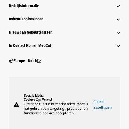
Bedrijfsinformatie
Industrieoplossingen
Nieuws En Gebeurtenissen
In Contact Komen Met Cat
Europe ‧ Dutch
Sociale Media
Cookies Zijn Vereist
Cookie-
warning
Om deze functie in te schakelen, moet u
instellingen
het gebruik van targeting-, prestatie- en
functionele cookies accepteren.