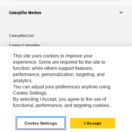
Caterpillar Merken
Caterpillar.com
Contact Caterpillar
Mijn Marketingvoorkeuren
This site uses cookies to improve your
experience. Some are required for the site to
Site Map
function, while others support features,
performance, personalization, targeting, and
Cookie Settings
analytics.
Legal
You can adjust your preferences anytime using
Cookie Settings.
Privacy
By selecting I Accept, you agree to the use of
functional, performance, and targeting cookies.
Europe-Dutch
© 2026 Caterpillar. Alle rechten voorbehouden.
Cookie Settings
I Accept