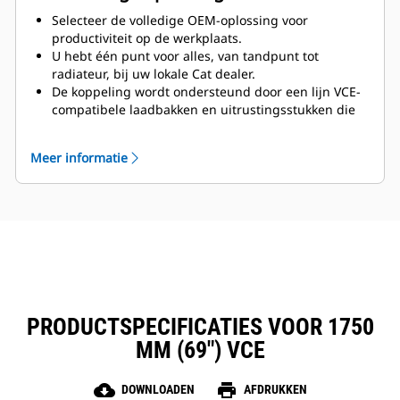
Selecteer de volledige OEM-oplossing voor
productiviteit op de werkplaats.
U hebt één punt voor alles, van tandpunt tot
radiateur, bij uw lokale Cat dealer.
De koppeling wordt ondersteund door een lijn VCE-
compatibele laadbakken en uitrustingsstukken die
zijn geoptimaliseerd voor Cat laders.
Meer informatie
PRODUCTSPECIFICATIES VOOR 1750
MM (69") VCE
cloud_download
print
DOWNLOADEN
AFDRUKKEN