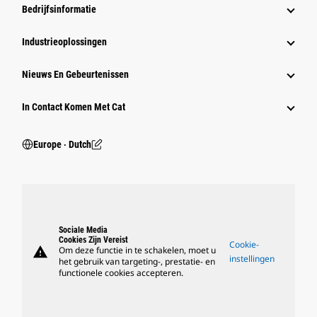
Bedrijfsinformatie
Industrieoplossingen
Nieuws En Gebeurtenissen
In Contact Komen Met Cat
Europe ‧ Dutch
Sociale Media
Cookies Zijn Vereist
Cookie-
warning
Om deze functie in te schakelen, moet u
instellingen
het gebruik van targeting-, prestatie- en
functionele cookies accepteren.