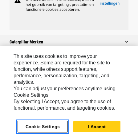
warning
instellingen
het gebruik van targeting-, prestatie- en
functionele cookies accepteren.
Caterpillar Merken
This site uses cookies to improve your
experience. Some are required for the site to
Caterpillar.com
function, while others support features,
performance, personalization, targeting, and
Contact Caterpillar
analytics.
Mijn Marketingvoorkeuren
You can adjust your preferences anytime using
Cookie Settings.
Site Map
By selecting I Accept, you agree to the use of
Cookie Settings
functional, performance, and targeting cookies.
Legal
Cookie Settings
I Accept
Privacy