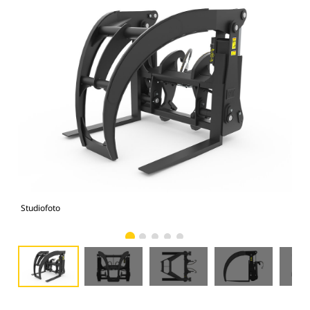
Studiofoto
Voo