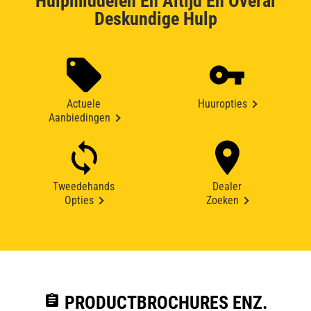
Hulpmiddelen En Altijd En Overal
Deskundige Hulp
Actuele
Huuropties
Aanbiedingen
Tweedehands
Dealer
Opties
Zoeken
assignment
PRODUCTBROCHURES ENZ.