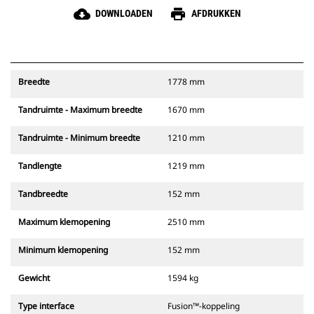
cloud_download
print
DOWNLOADEN
AFDRUKKEN
Breedte
1778 mm
Tandruimte - Maximum breedte
1670 mm
Tandruimte - Minimum breedte
1210 mm
Tandlengte
1219 mm
Tandbreedte
152 mm
Maximum klemopening
2510 mm
Minimum klemopening
152 mm
Gewicht
1594 kg
Type interface
Fusion™-koppeling