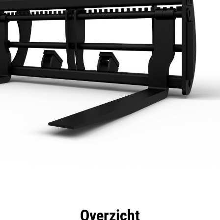
rdelen
Specificaties
Hulpmiddelen
Rondleidin
Overzicht