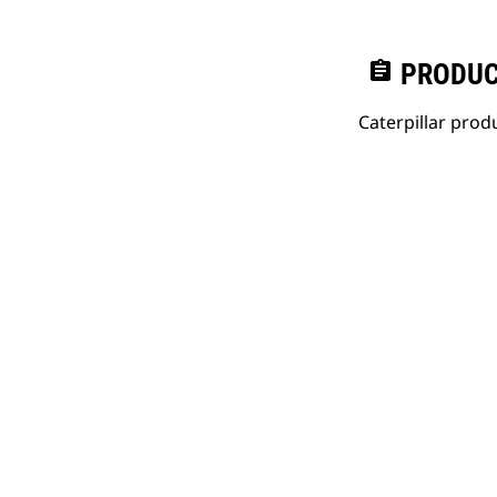
assignment
PRODUC
Caterpillar pro