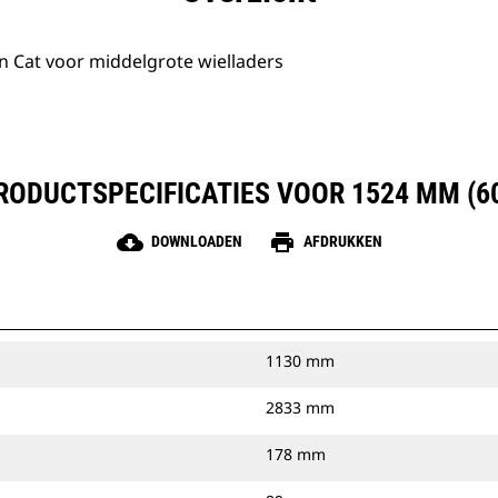
 Cat voor middelgrote wielladers
RODUCTSPECIFICATIES VOOR 1524 MM (60
cloud_download
print
DOWNLOADEN
AFDRUKKEN
1130 mm
2833 mm
178 mm