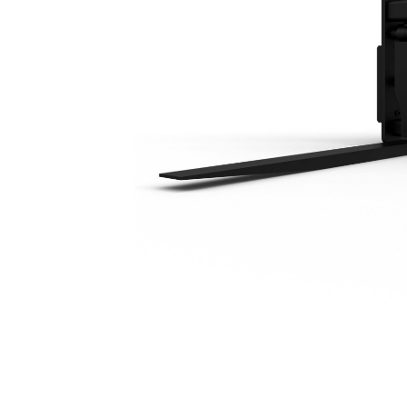
1524 Mm (60")
Voo
Model wijzigen