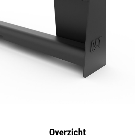
rdelen
Specificaties
Hulpmiddelen
Rondleidin
Overzicht