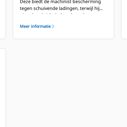
Deze biedt de machinist bescherming
tegen schuivende ladingen, terwijl hij
uitstekend zicht behoudt op de
vorkpunten.
Meer informatie