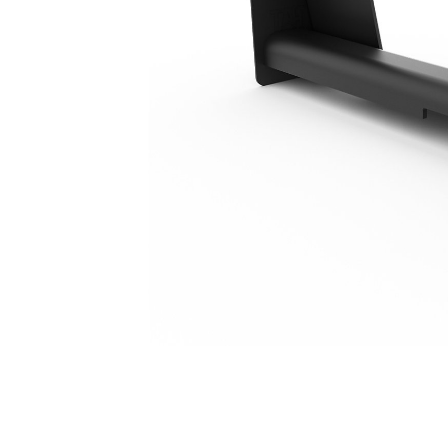
1169 Mm (46 In)
Voo
Model wijzigen