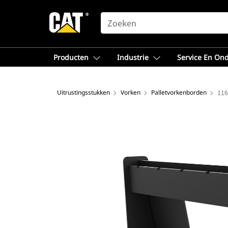
SEARCH
Producten
Industrie
Service En On
Uitrustingsstukken
Vorken
Palletvorkenborden
116