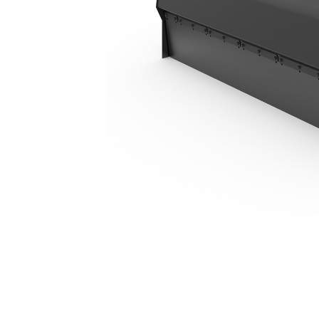
BU118
Voo
Model wijzigen