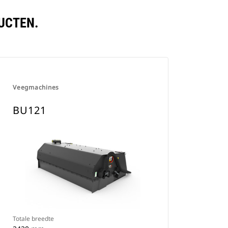
UCTEN.
Veegmachines
BU121
Totale breedte