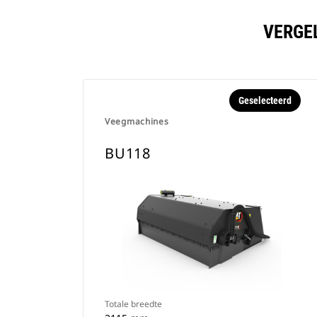
VERGE
Geselecteerd
Veegmachines
BU118
Totale breedte