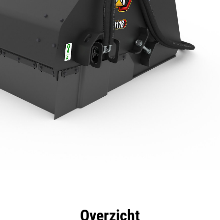
rdelen
Specificaties
Hulpmiddelen
Rondleidin
Overzicht