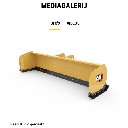
MEDIAGALERIJ
FOTO'S
VIDEO'S
In een studio gemaakt
Voo