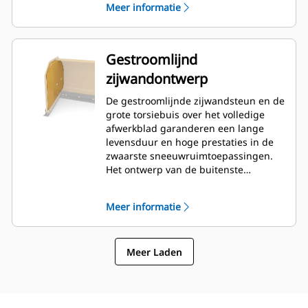
Meer informatie
Gestroomlijnd
zijwandontwerp
De gestroomlijnde zijwandsteun en de
grote torsiebuis over het volledige
afwerkblad garanderen een lange
levensduur en hoge prestaties in de
zwaarste sneeuwruimtoepassingen.
Het ontwerp van de buitenste
baksteun zorgt ervoor dat zo weinig
mogelijk sneeuw aan het afwerkblad
Meer informatie
blijft kleven en de buitenste delen van
de schuif uitstekend worden
ondersteund.
Meer Laden