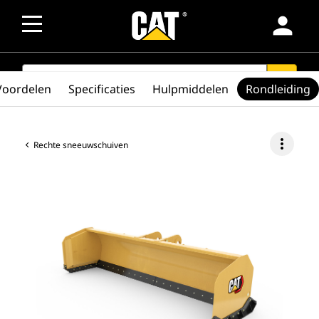
person
SEARCH
search
Voordelen
Specificaties
Hulpmiddelen
Rondleiding
more_vert
Rechte sneeuwschuiven