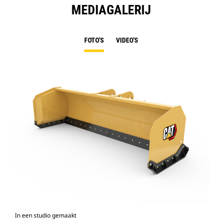
MEDIAGALERIJ
FOTO'S
VIDEO'S
In een studio gemaakt
Voo