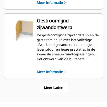
Meer informatie
Gestroomlijnd
zijwandontwerp
De gestroomlijnde zijwandsteun en de
grote torsiebuis over het volledige
afwerkblad garanderen een lange
levensduur en hoge prestaties in de
zwaarste sneeuwruimtoepassingen.
Het ontwerp van de buitenste
baksteun zorgt ervoor dat zo weinig
mogelijk sneeuw aan het afwerkblad
Meer informatie
blijft kleven en de buitenste delen van
de schuif uitstekend worden
ondersteund.
Meer Laden