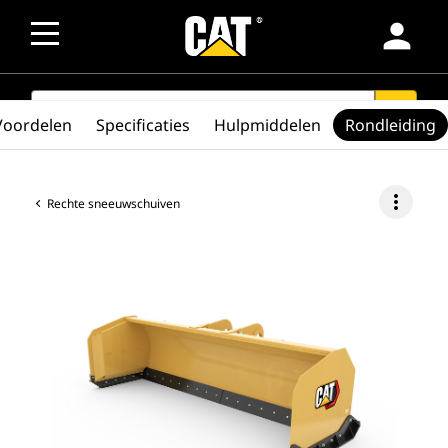
person
SEARCH
search
Voordelen
Specificaties
Hulpmiddelen
Rondleiding
more_vert
Rechte sneeuwschuiven