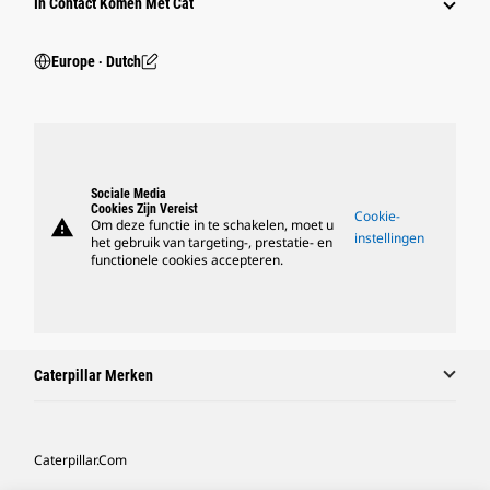
In Contact Komen Met Cat
Europe ‧ Dutch
Sociale Media
Cookies Zijn Vereist
Cookie-
warning
Om deze functie in te schakelen, moet u
instellingen
het gebruik van targeting-, prestatie- en
functionele cookies accepteren.
Caterpillar Merken
Caterpillar.com