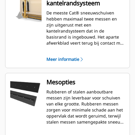
kantelrandsysteem
De meeste Cat® sneeuwschuiven
hebben maximaal twee messen en
zijn uitgerust met een
kantelrandsysteem dat in de
basisrand is ingebouwd. Het aparte
afwerkblad veert terug bij contact met
verborgen obstakels waardoor het
risico van schade aan de
Meer informatie
sneeuwschuif en machine minimaal
is. Een niet-kantelbaar rubberen mes
is optioneel leverbaar in lengtes van
2,6 m (8'), 3,2 m (10') en 3,8 m (12'), die
Mesopties
perfect passen op alle modellen met
een schrankladerkoppeling.
Rubberen of stalen aanboutbare
messen zijn leverbaar voor schuiven
van elke grootte. Rubberen messen
zorgen voor minimale schade aan het
oppervlak dat wordt geruimd, terwijl
stalen messen samengepakte sneeuw
of ijs snijden of verwijderen.