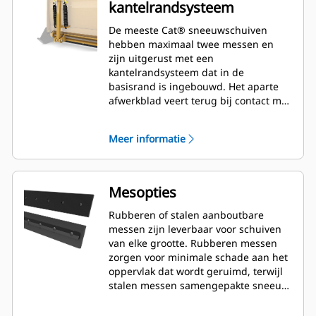
kantelrandsysteem
De meeste Cat® sneeuwschuiven
hebben maximaal twee messen en
zijn uitgerust met een
kantelrandsysteem dat in de
basisrand is ingebouwd. Het aparte
afwerkblad veert terug bij contact met
verborgen obstakels waardoor het
risico van schade aan de
Meer informatie
sneeuwschuif en machine minimaal
is. Een niet-kantelbaar rubberen mes
is optioneel leverbaar in lengtes van
2,6 m (8'), 3,2 m (10') en 3,8 m (12'), die
Mesopties
perfect passen op alle modellen met
een schrankladerkoppeling.
Rubberen of stalen aanboutbare
messen zijn leverbaar voor schuiven
van elke grootte. Rubberen messen
zorgen voor minimale schade aan het
oppervlak dat wordt geruimd, terwijl
stalen messen samengepakte sneeuw
of ijs snijden of verwijderen.