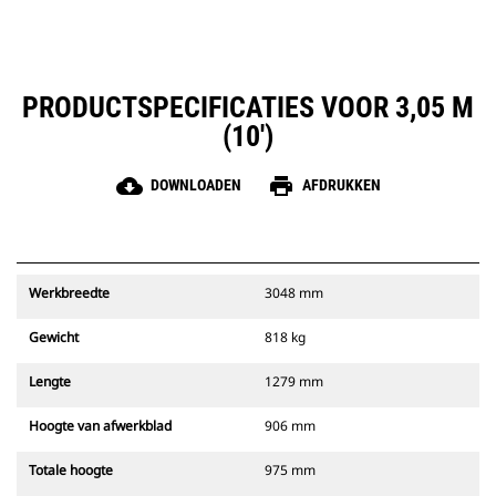
PRODUCTSPECIFICATIES VOOR 3,05 M
(10')
cloud_download
print
DOWNLOADEN
AFDRUKKEN
Werkbreedte
3048 mm
Gewicht
818 kg
Lengte
1279 mm
Hoogte van afwerkblad
906 mm
Totale hoogte
975 mm