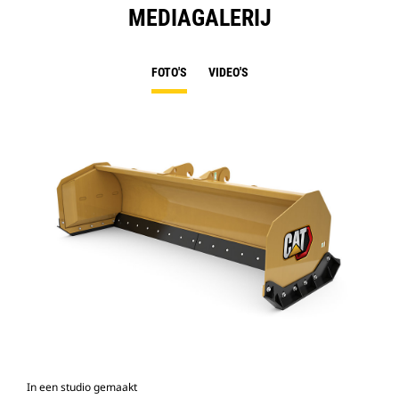
MEDIAGALERIJ
FOTO'S
VIDEO'S
In een studio gemaakt
Voo