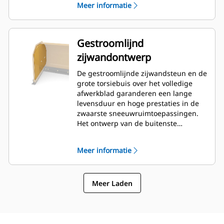
Meer informatie
Gestroomlijnd
zijwandontwerp
De gestroomlijnde zijwandsteun en de
grote torsiebuis over het volledige
afwerkblad garanderen een lange
levensduur en hoge prestaties in de
zwaarste sneeuwruimtoepassingen.
Het ontwerp van de buitenste
baksteun zorgt ervoor dat zo weinig
mogelijk sneeuw aan het afwerkblad
Meer informatie
blijft kleven en de buitenste delen van
de schuif uitstekend worden
ondersteund.
Meer Laden