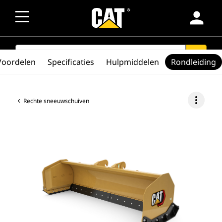
person
SEARCH
search
Voordelen
Specificaties
Hulpmiddelen
Rondleiding
more_vert
Rechte sneeuwschuiven