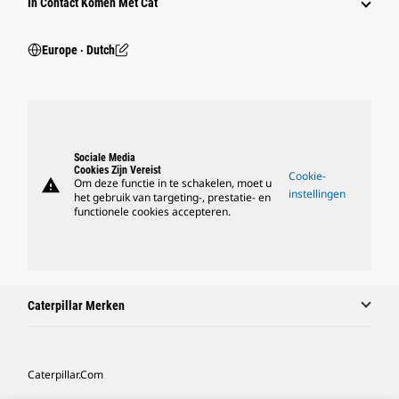
In Contact Komen Met Cat
Europe ‧ Dutch
Sociale Media
Cookies Zijn Vereist
Cookie-
warning
Om deze functie in te schakelen, moet u
instellingen
het gebruik van targeting-, prestatie- en
functionele cookies accepteren.
Caterpillar Merken
Caterpillar.com