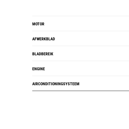
machine en de levensduur van
componenten te optimaliseren,
terwijl de reparatiekosten en het
MOTOR
risico van een catastrofale storing
worden verminderd.
AFWERKBLAD
BLADBEREIK
ENGINE
AIRCONDITIONINGSYSTEEM