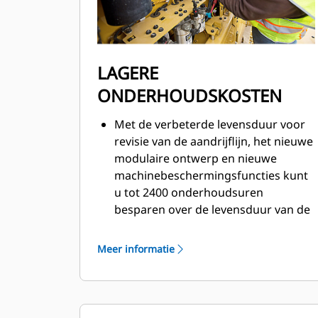
LAGERE
ONDERHOUDSKOSTEN
Met de verbeterde levensduur voor
revisie van de aandrijflijn, het nieuwe
modulaire ontwerp en nieuwe
machinebeschermingsfuncties kunt
u tot 2400 onderhoudsuren
besparen over de levensduur van de
machine.
De Cat C27-motor, transmissie van
Meer informatie
533 mm (21") en onderste aandrijflijn
zorgen voor 33% extra
duurzaamheid voordat de machine
moet worden gereviseerd.