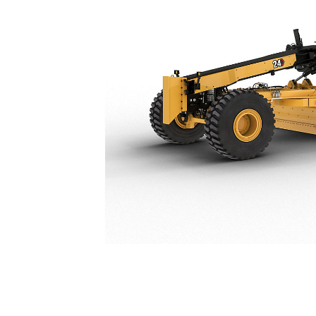
24
Voo
Model wijzigen