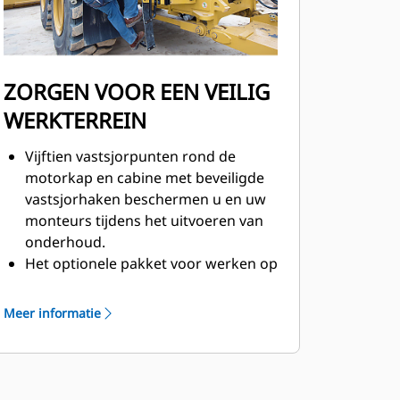
ZORGEN VOOR EEN VEILIG
WERKTERREIN
Vijftien vastsjorpunten rond de
motorkap en cabine met beveiligde
vastsjorhaken beschermen u en uw
monteurs tijdens het uitvoeren van
onderhoud.
Het optionele pakket voor werken op
hoogte zorgt voor extra veiligheid
met leuningen en handgrepen die de
Meer informatie
toegang en veiligheid verbeteren.
De 24 is voorbereid op
brandblussystemen waardoor u
gemakkelijk een brandblussysteem