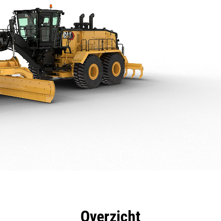
rdelen
Specificaties
Hulpmiddelen
Rondleidin
Overzicht