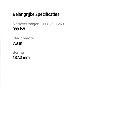
Belangrijke Specificaties
Nettovermogen - EEG 80/1269
399 kW
Bladbreedte
7.3 m
Boring
137.2 mm
g
Dealer Zoeken
Prijsopgave Aanvragen