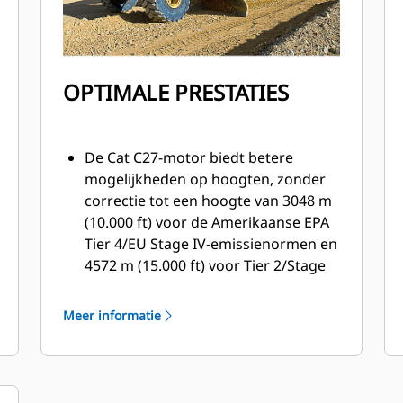
OPTIMALE PRESTATIES
De Cat C27-motor biedt betere
mogelijkheden op hoogten, zonder
correctie tot een hoogte van 3048 m
(10.000 ft) voor de Amerikaanse EPA
Tier 4/EU Stage IV-emissienormen en
4572 m (15.000 ft) voor Tier 2/Stage
II-equivalente emissienormen.
Een gewichtstoename van 11% zorgt
Meer informatie
voor extra tractie en neerwaartse
druk van het blad vergeleken met de
24M.
Consistente vermogensoverdracht