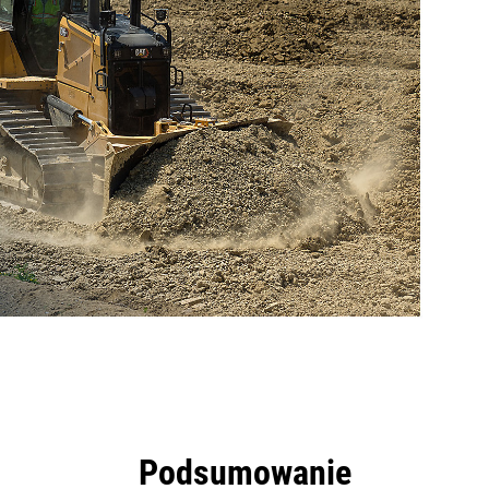
zyści
Narzędzia
Prezentacja
Podsumowanie