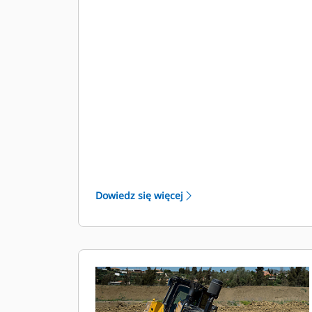
systemowi Steer Assist 3D ze
sterowaniem pochyleniem lemiesza
operatorzy, zwłaszcza ci mniej
doświadczeni, mogą zwiększyć
wydajność spychania materiałów
stawiających duży opór.
Dowiedz się więcej