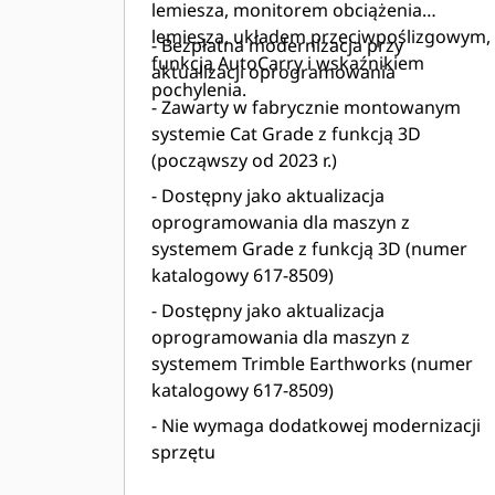
lemiesza, monitorem obciążenia
lemiesza, układem przeciwpoślizgowym,
- Bezpłatna modernizacja przy
funkcją AutoCarry i wskaźnikiem
aktualizacji oprogramowania​
pochylenia.
- Zawarty w fabrycznie montowanym
systemie Cat Grade z funkcją 3D
(począwszy od 2023 r.)​
- Dostępny jako aktualizacja
oprogramowania dla maszyn z
systemem Grade z funkcją 3D (numer
katalogowy 617-8509)​
- Dostępny jako aktualizacja
oprogramowania dla maszyn z
systemem Trimble Earthworks (numer
katalogowy 617-8509)​
- Nie wymaga dodatkowej modernizacji
sprzętu​