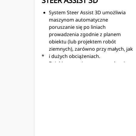
STEER ASSIST 3D
System Steer Assist 3D umożliwia
maszynom automatyczne
poruszanie się po liniach
prowadzenia zgodnie z planem
obiektu (lub projektem robót
ziemnych), zarówno przy małych, jak
*
i dużych obciążeniach.​
Dzięki precyzyjnemu prowadzeniu
do krawędzi, podstawy, korony itp.
pomaga w dokładniejszym cięciu lub
rozprowadzaniu materiału.​
Dzięki precyzyjnemu zachodzeniu na
poprzedni ślad zmniejsza liczbę
przejazdów.​
Dzięki funkcji AutoCarry, układowi
przeciwpoślizgowemu, systemowi
Cat Grade z funkcją 3D oraz