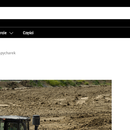
rcie
Części
 spycharek