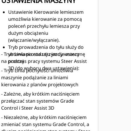
USTAWIENIA MASZYNY
Ustawienie Kierowanie lemieszem
umożliwia kierowanie za pomocą
poleceń przechyłu lemiesza przy
dużym obciążeniu
(włączanie/wyłączanie).
Tryb prowadzenia do tyłu służy do
- Tryb Linia prosta utrzymuje maszynę
ustawiania rodzaju jazdy wstecz
na prostej​
podczas pracy systemu Steer Assist
3D (do wyboru dwa ustawienia):​
- Tryb Linia pochyłości umożliwia
maszynie podążanie za liniami
kierowania z planów projektowych
- Zależne, aby krótkim naciśnięciem
przełączać stan systemów Grade
Control i Steer Assist 3D
- Niezależne, aby krótkim naciśnięciem
zmieniać stan systemu Grade Control, a