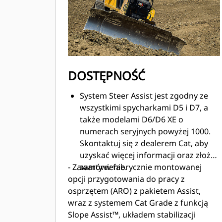
DOSTĘPNOŚĆ
System Steer Assist jest zgodny ze
wszystkimi spycharkami D5 i D7, a
także modelami D6/D6 XE o
numerach seryjnych powyżej 1000.
Skontaktuj się z dealerem Cat, aby
uzyskać więcej informacji oraz złożyć
- Zawarty w fabrycznie montowanej
zamówienie. ​
opcji przygotowania do pracy z
osprzętem (ARO) z pakietem Assist​,
wraz z systemem Cat Grade z funkcją
Slope Assist™, układem stabilizacji