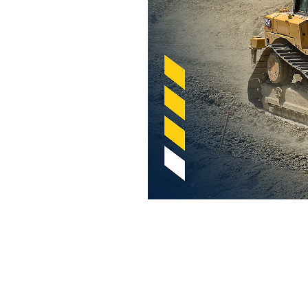
System Cat Steer Assist Do Spycharek
Kor
Zmień model