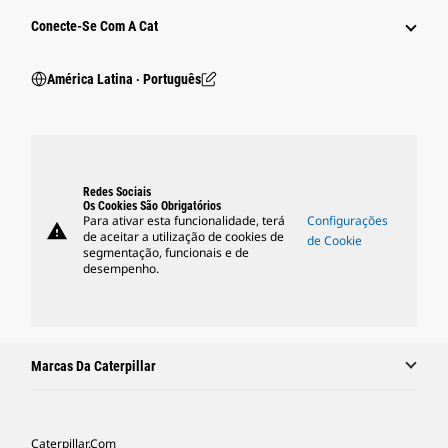
Conecte-Se Com A Cat
América Latina ‧ Português
Redes Sociais
Os Cookies São Obrigatórios
Para ativar esta funcionalidade, terá
Configurações
warning
de aceitar a utilização de cookies de
de Cookie
segmentação, funcionais e de
desempenho.
Marcas Da Caterpillar
Caterpillar.com