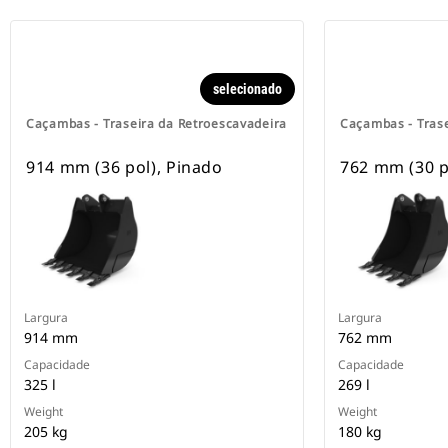
selecionado
Caçambas - Traseira da Retroescavadeira
Caçambas - Trase
914 mm (36 pol), Pinado
762 mm (30 p
Largura
Largura
914 mm
762 mm
Capacidade
Capacidade
325 l
269 l
Weight
Weight
205 kg
180 kg