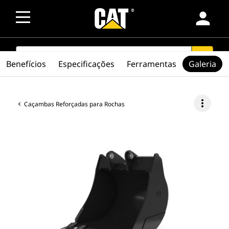
person
SEARCH
search
Benefícios
Especificações
Ferramentas
Galeria
more_vert
Caçambas Reforçadas para Rochas