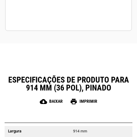
ESPECIFICAÇÕES DE PRODUTO PARA
914 MM (36 POL), PINADO
cloud_download
print
BAIXAR
IMPRIMIR
Largura
914 mm