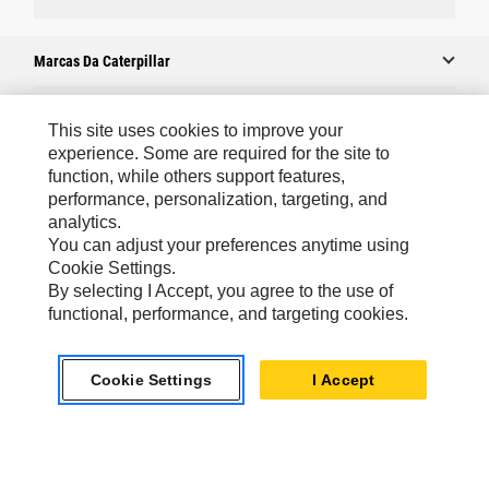
Marcas Da Caterpillar
This site uses cookies to improve your
Caterpillar.com
experience. Some are required for the site to
function, while others support features,
Caterpillar Contato E Suporte
performance, personalization, targeting, and
Minhas Preferências De Marketing
analytics.
You can adjust your preferences anytime using
Mapa Do Local
Cookie Settings.
Cookie Settings
By selecting I Accept, you agree to the use of
functional, performance, and targeting cookies.
Legal
Privacidade
Cookie Settings
I Accept
chat_bubble
Chat
South America -
© 2026 Caterpillar. Todos os direitos
Portuguese
reservados.