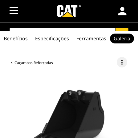
person
SEARCH
search
Benefícios
Especificações
Ferramentas
Galeria
more_vert
Caçambas Reforçadas