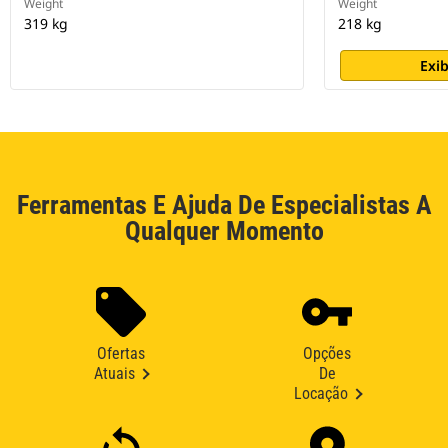
Weight
Weight
319 kg
218 kg
Exib
Ferramentas E Ajuda De Especialistas A
Qualquer Momento
Ofertas
Opções
Atuais
De
Locação