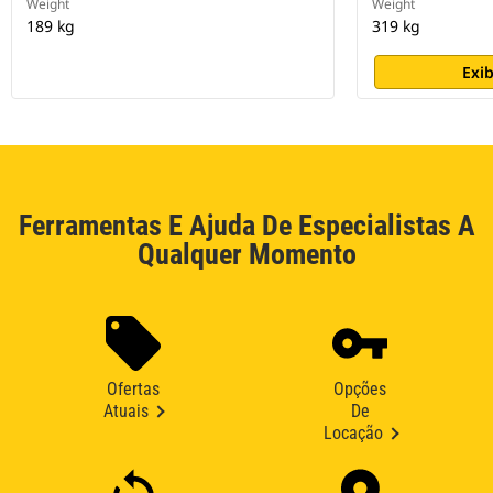
Weight
Weight
189 kg
319 kg
Exib
Ferramentas E Ajuda De Especialistas A
Qualquer Momento
Ofertas
Opções
Atuais
De
Locação