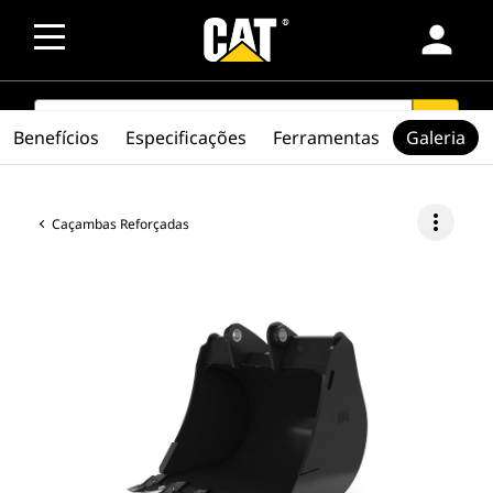
person
SEARCH
search
Benefícios
Especificações
Ferramentas
Galeria
more_vert
Caçambas Reforçadas