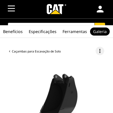
person
SEARCH
search
Benefícios
Especificações
Ferramentas
Galeria
more_vert
Caçambas para Escavação de Solo