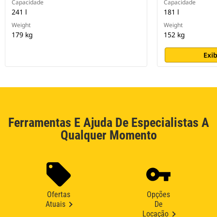
Capacidade
Capacidade
241 l
181 l
Weight
Weight
179 kg
152 kg
Exib
Ferramentas E Ajuda De Especialistas A
Qualquer Momento
Ofertas
Opções
Atuais
De
Locação