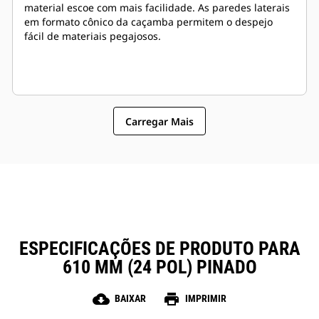
material escoe com mais facilidade. As paredes laterais
em formato cônico da caçamba permitem o despejo
fácil de materiais pegajosos.
Carregar Mais
ESPECIFICAÇÕES DE PRODUTO PARA
610 MM (24 POL) PINADO
cloud_download
print
BAIXAR
IMPRIMIR