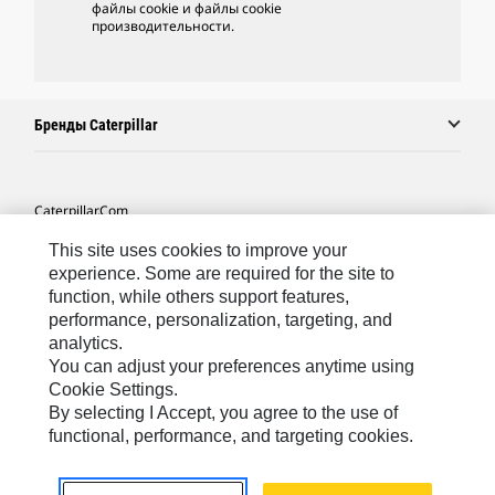
файлы cookie и файлы cookie
производительности.
Бренды Caterpillar
Caterpillar.com
Связаться С Caterpillar
This site uses cookies to improve your
experience. Some are required for the site to
Карта Сайта
function, while others support features,
performance, personalization, targeting, and
Cookie Settings
analytics.
Юридическая Информация
You can adjust your preferences anytime using
Cookie Settings.
Конфиденциальность Личных Данных
By selecting I Accept, you agree to the use of
functional, performance, and targeting cookies.
CIS - Russian
© 2026 Caterpillar. Все права сохранены.