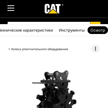
SEARCH
search
Технические характеристики
Инструменты
Осмотр
more_vert
Колеса уплотнительного оборудования