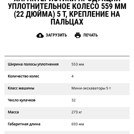
УПЛОТНИТЕЛЬНОЕ КОЛЕСО 559 ММ
(22 ДЮЙМА) 5 Т, КРЕПЛЕНИЕ НА
ПАЛЬЦАХ
cloud_download
print
ЗАГРУЗИТЬ
ПЕЧАТЬ
Ширина полосы уплотнения
553 мм
Количество колес
4
Класс машины
Мини-экскаваторы 5 т
Число кулачков
32
Масса
273 кг
Габаритная длина
693 мм