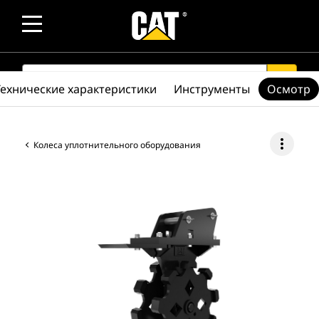
SEARCH
search
Технические характеристики
Инструменты
Осмотр
more_vert
Колеса уплотнительного оборудования