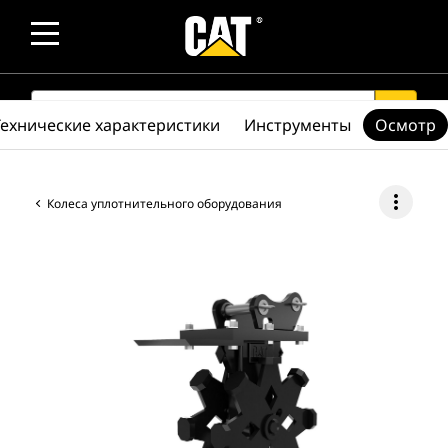
SEARCH
search
Технические характеристики
Инструменты
Осмотр
more_vert
Колеса уплотнительного оборудования