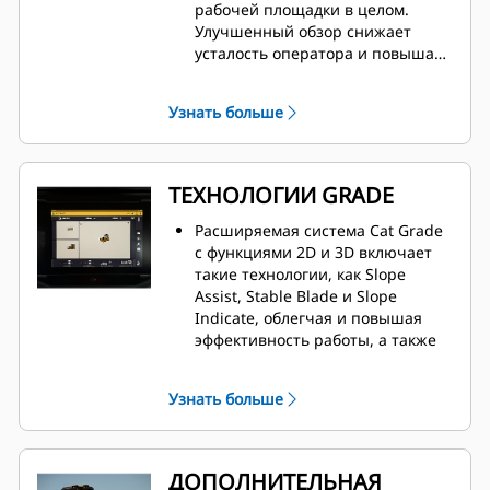
рабочей площадки в целом.
Улучшенный обзор снижает
усталость оператора и повышает
уверенность во время работы.
Узнать больше
ТЕХНОЛОГИИ GRADE
Расширяемая система Cat Grade
с функциями 2D и 3D включает
такие технологии, как Slope
Assist, Stable Blade и Slope
Indicate, облегчая и повышая
эффективность работы, а также
обеспечивая гибкость внедрения
различных технологий в
Узнать больше
зависимости от потребностей на
рабочей площадке.
Все системы Cat Grade
совместимы с радиостанциями и
ДОПОЛНИТЕЛЬНАЯ