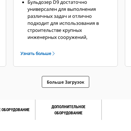
Бульдозер D9 достаточно
универсален для выполнения
различных задач и отлично
подходит для использования в
строительстве крупных
инженерных сооружений,
карьерах, свалках, складах, лесной
промышленности и шахтах.
Узнать больше
Мощный двигатель Cat C18
доступен в конфигурациях,
соответствующих требованиям
стандартов EPA Tier 2, Tier 3, Tier 4
Больше Загрузок
Final США и Stage V ЕС.
Ходовая часть с подвеской
обеспечивает больший контакт с
грунтом, что снижает
ДОПОЛНИТЕЛЬНОЕ
 ОБОРУДОВАНИЕ
ОБОРУДОВАНИЕ
проскальзывание и повышает
общую производительность во
всех областях применения.