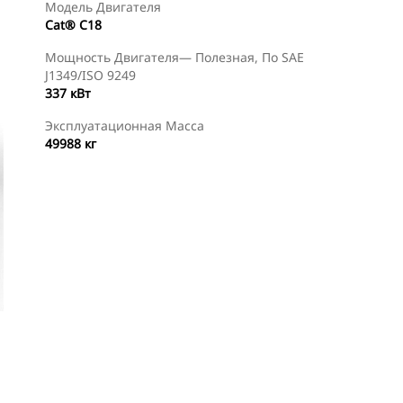
Модель Двигателя
Cat® C18
Мощность Двигателя— Полезная, По SAE
J1349/ISO 9249
337 кВт
Эксплуатационная Масса
49988 кг
ртуальное
Осмотр
Найти Дилера