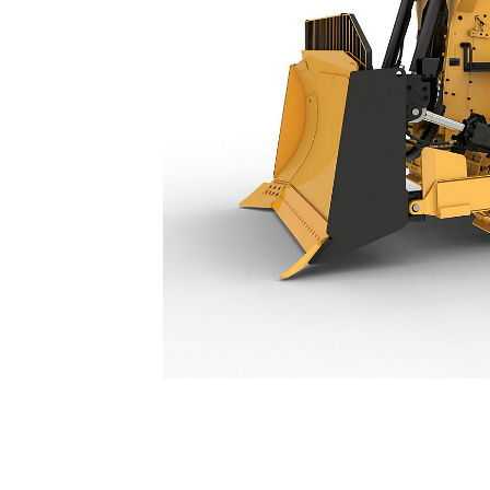
Тех
D9