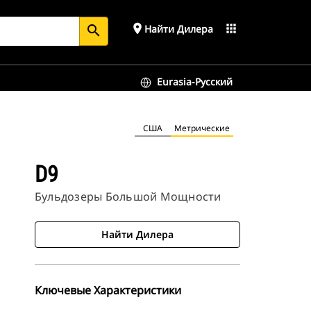
place
apps
Найти Дилера
search
Eurasia-Русский
США
Метрические
D9
Бульдозеры Большой Мощности
Найти Дилера
Ключевые Характеристики