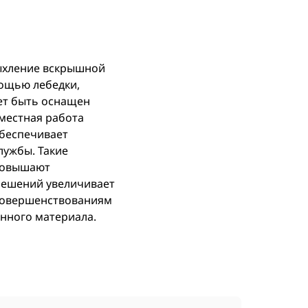
акомство
рыхление вскрышной
мощью лебедки,
ет быть оснащен
местная работа
беспечивает
лужбы. Такие
 повышают
 решений увеличивает
усовершенствованиям
нного материала.