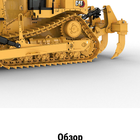
загружаемые
нические
Ви
Обзор
технология
материалы о