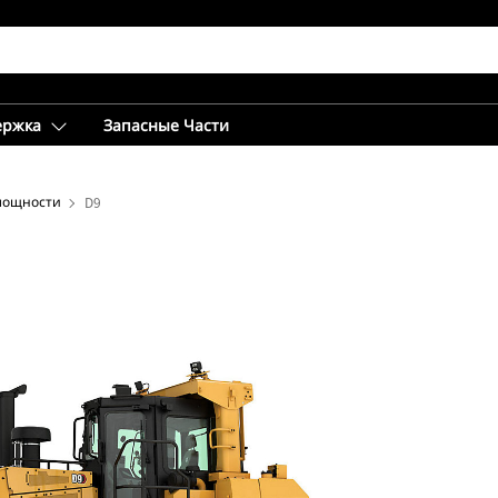
ержка
Запасные Части
мощности
D9