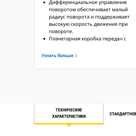
Дифференциальное управление
поворотом обеспечивает малый
радиус поворота и поддерживает
высокую скорость движения при
повороте.
Планетарная коробка передач с
переключением под нагрузкой
обеспечивает плавное изменение
Узнать больше
скорости и направления движения
благодаря системе электронного
управления Advanced Productivity
Electronic Control System (APECS).
Сенсорный экран системы
визуального отображения в
кабине большего размера
ТЕХНИЧЕСКИЕ
позволяет работать быстрее и
СТАНДАРТНОЕ
ХАРАКТЕРИСТИКИ
эффективнее благодаря
увеличенному объему памяти и
интуитивно понятному меню.