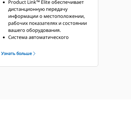
Product Link™ Elite обеспечивает
дистанционную передачу
информации о местоположении,
рабочих показателях и состоянии
вашего оборудования.
Система автоматического
управления отвалом (ABA)
(дополнительно) повышает
Узнать больше
эффективность, а также снижает
нагрузку на оператора за счет
использования заданных
положений продольного наклона
отвала для загрузки, перемещения
и разбрасывания материала.
Функция AutoCarry™
(дополнительно) автоматизирует
подъем отвала для обеспечения
желаемой грузоподъемности,
равномерного распределения