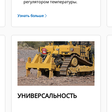
регулятором температуры.
Ходовая часть с подвеской
поглощает удары и снижает
Узнать больше
ударные нагрузки, передаваемые
на ходовую часть, на 50%,
обеспечивая плавную и
комфортную езду.
Удобное рулевое управление с
электроусилителем руля и органы
управления рыхлителем и
бульдозером обеспечивают легкое
и точное маневрирование.
УНИВЕРСАЛЬНОСТЬ