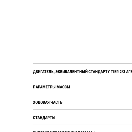
Дополнительный экран рабочего
монитора собирает данные о
машине и предоставляет
информацию о рабочих
параметрах в режиме реального
времени для оптимизации
производительности машины.
Функция Dual Tilt (двойной наклон)
позволяет оператору
оптимизировать угол продольного
ДВИГАТЕЛЬ, ЭКВИВАЛЕНТНЫЙ СТАНДАРТУ TIER 2/3 
наклона отвала, улучшая контроль
нагрузки и позволяя переносить
ПАРАМЕТРЫ МАССЫ
материал, а не только толкать его.
ХОДОВАЯ ЧАСТЬ
СТАНДАРТЫ