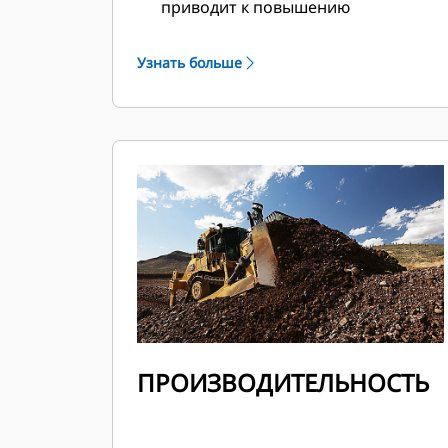
приводит к повышению
эффективности силовой передачи
и снижению расхода топлива.
Узнать больше
Подвеска тележки позволяет
гусеничной ленте адаптироваться
к условиям грунта, обеспечивая
более высокое сцепление с
дорогой и меньшее
проскальзывание.
Дифференциальное управление
поворотом допускает большие
нагрузки и обеспечивает быстрое
и плавное маневрирование.
ПРОИЗВОДИТЕЛЬНОСТЬ