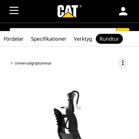
person
SEARCH
search
Fördelar
Specifikationer
Verktyg
Rundtur
more_vert
Universalgriptummar