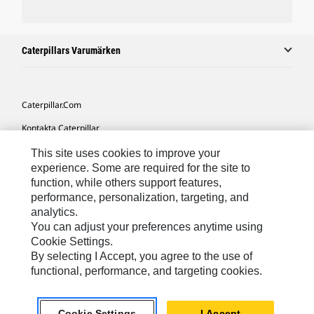
Caterpillars Varumärken
Caterpillar.com
Kontakta Caterpillar
Mina Marknadsföringspreferenser
This site uses cookies to improve your
experience. Some are required for the site to
Platskarta
function, while others support features,
performance, personalization, targeting, and
Cookie Settings
analytics.
Juridiskt
You can adjust your preferences anytime using
Cookie Settings.
Sekretess
By selecting I Accept, you agree to the use of
functional, performance, and targeting cookies.
Europe-Swedish
© 2026 Caterpillar. Med ensamrätt.
Cookie Settings
I Accept