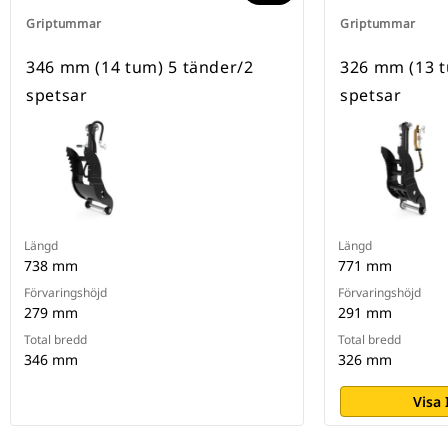
Griptummar
Griptummar
346 mm (14 tum) 5 tänder/2
326 mm (13 t
spetsar
spetsar
Längd
Längd
738 mm
771 mm
Förvaringshöjd
Förvaringshöjd
279 mm
291 mm
Total bredd
Total bredd
346 mm
326 mm
Visa