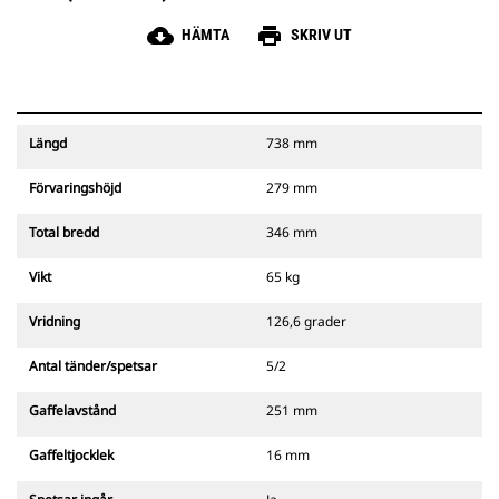
cloud_download
print
HÄMTA
SKRIV UT
Längd
738 mm
Förvaringshöjd
279 mm
Total bredd
346 mm
Vikt
65 kg
Vridning
126,6 grader
Antal tänder/spetsar
5/2
Gaffelavstånd
251 mm
Gaffeltjocklek
16 mm