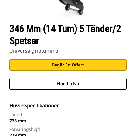
346 Mm (14 Tum) 5 Tänder/2
Spetsar
Universalgriptummar
Begär En Offert
Handla Nu
Huvudspecifikationer
Längd
738 mm
Förvaringshöjd
279 mm