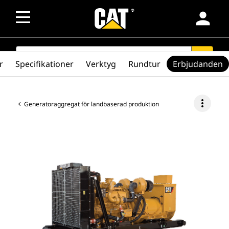
person
SEARCH
search
r
Specifikationer
Verktyg
Rundtur
Erbjudanden
more_vert
Generatoraggregat för landbaserad produktion