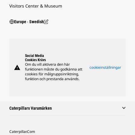
Visitors Center & Museum
Europe ‧ Swedish
Social Media
Cookies Krävs
Om du vill aktivera den här
warning
cookieinställningar
funktionen måste du godkänna att
cookies för målgruppsinriktning,
funktion och prestanda används.
Caterpillars Varumärken
Caterpillar.com