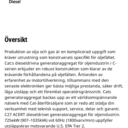
Diesel
Översikt
Produktion av olja och gas är en komplicerad uppgift som
kräver utrustning som konstruerats specifikt för oljefältet.
Cat:s dieseldrivna generatoraggregat för oljeindustrin i C-
serien erbjuder en robust konstruktion som klarar av de
krävande förhållandena på oljefälten. Årtionden av
erfarenhet av motortillverkning, tillsammans med den
senaste elektroniken ger bästa möjliga prestanda, säker drift,
låga utsläpp och ett förenklat operatörsgränssnitt. Cats
generatoraggregat backas upp av ett världsomspännande
nätverk med Cat-återförsäljare som är redo att stödja din
verksamhet med teknisk support, service, delar och garanti.
C27 ACERT dieseldrivet generatoraggregat för oljeindustrin.
725ekW (907–1035kVA) vid 60Hz (1800varv/min) uppfyller
utsläppskrav motsvarande U.S. EPA Tier 2.