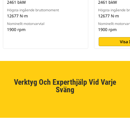
2461 bkW
2461 bkW
Högsta ingående bruttomoment
Högsta ingående b
12677 N·m
12677 N·m
Nominellt motorvarvtal
Nominellt motorvar
1900 rpm
1900 rpm
Visa
Verktyg Och Experthjälp Vid Varje
Sväng