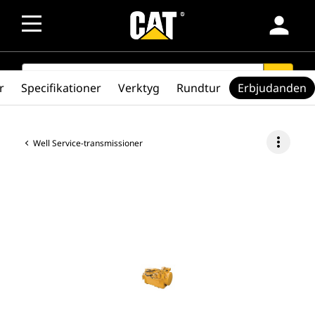
person
SEARCH
search
r
Specifikationer
Verktyg
Rundtur
Erbjudanden
more_vert
Well Service-transmissioner