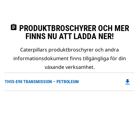
assignment
PRODUKTBROSCHYRER OCH MER
FINNS NU ATT LADDA NER!
Caterpillars produktbroschyrer och andra
informationsdokument finns tillgängliga för din
växande verksamhet.
file_download
Do
TH55-E90 TRANSMISSION – PETROLEUM
P
O
in
a
N
Ta