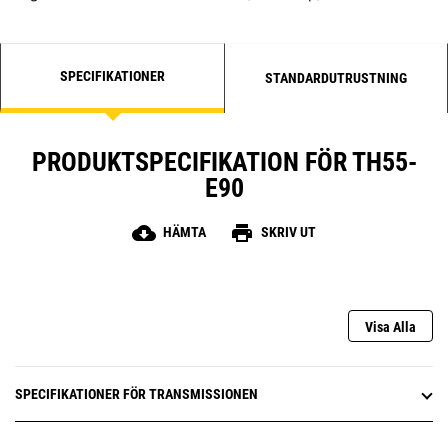
SPECIFIKATIONER
STANDARDUTRUSTNING
PRODUKTSPECIFIKATION FÖR TH55-
E90
cloud_download
print
HÄMTA
SKRIV UT
Visa Alla
SPECIFIKATIONER FÖR TRANSMISSIONEN