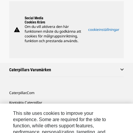
Social Media
Cookies Krävs
Om du vill aktivera den här
warning
cookieinställningar
funktionen måste du godkänna att
cookies för målgruppsinriktning,
funktion och prestanda används.
Caterpillars Varumärken
Caterpillar.com
Kontakta Caterpillar
Mina Marknadsföringspreferenser
This site uses cookies to improve your
experience. Some are required for the site to
Platskarta
function, while others support features,
performance, personalization, targeting, and
Cookie Settings