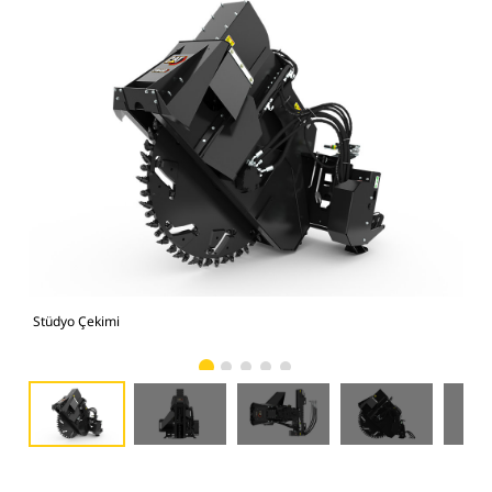
Stüdyo Çekimi
Önd