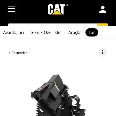
person
SEARCH
search
Avantajları
Teknik Özellikler
Araçlar
Tur
more_vert
Testereler