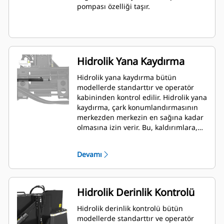
pompası özelliği taşır.
Hidrolik Yana Kaydırma
Hidrolik yana kaydırma bütün
modellerde standarttır ve operatör
kabininden kontrol edilir. Hidrolik yana
kaydırma, çark konumlandırmasının
merkezden merkezin en sağına kadar
olmasına izin verir. Bu, kaldırımlara,
duvarlara ve diğer engellere yakın
kesime olanak sağlar ve makineyi
Devamı
yeniden konumlandırma ihtiyacını en
aza indirir.
Hidrolik Derinlik Kontrolü
Hidrolik derinlik kontrolü bütün
modellerde standarttır ve operatör