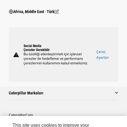
Africa, Middle East ‧ Türk
Social Media
Çerezler Gereklidir
Çerez
warning
Bu özelliği etkinleştirmek için işlevsel
Ayarları
çerezler ile hedefleme ve performans
çerezlerinin kullanımını kabul etmelisiniz.
Caterpillar Markaları
Caterpillar.com
Caterpillar Müşteri Hizmetleri Ve Iletişim
This site uses cookies to improve your