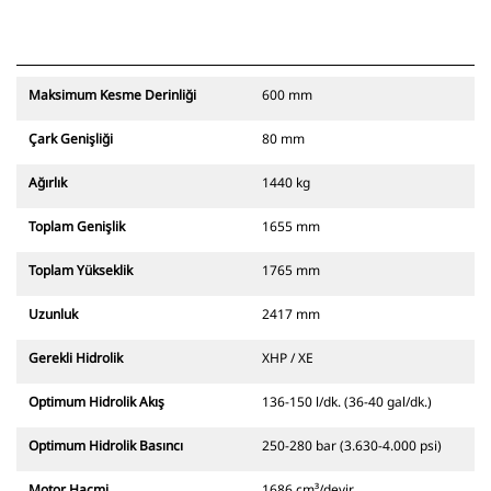
Maksimum Kesme Derinliği
600 mm
Çark Genişliği
80 mm
Ağırlık
1440 kg
Toplam Genişlik
1655 mm
Toplam Yükseklik
1765 mm
Uzunluk
2417 mm
Gerekli Hidrolik
XHP / XE
Optimum Hidrolik Akış
136-150 l/dk. (36-40 gal/dk.)
Optimum Hidrolik Basıncı
250-280 bar (3.630-4.000 psi)
Motor Hacmi
1686 cm³/devir