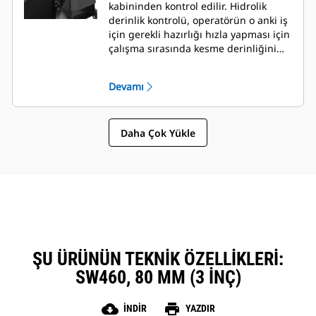
kabininden kontrol edilir. Hidrolik
derinlik kontrolü, operatörün o anki iş
için gerekli hazırlığı hızla yapması için
çalışma sırasında kesme derinliğini
kabinden ayarlamasını sağlar.
Devamı
Daha Çok Yükle
ŞU ÜRÜNÜN TEKNIK ÖZELLIKLERI:
SW460, 80 MM (3 INÇ)
cloud_download
print
İNDIR
YAZDIR