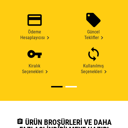
Ödeme
Güncel
Hesaplayıcısı
Teklifler
Kiralık
Kullanılmış
Seçenekleri
Seçenekleri
assignment
ÜRÜN BROŞÜRLERI VE DAHA