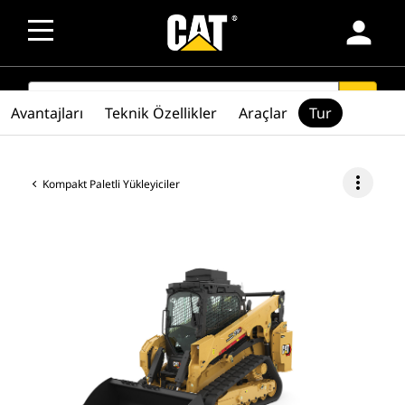
person
SEARCH
search
Avantajları
Teknik Özellikler
Araçlar
Tur
more_vert
Kompakt Paletli Yükleyiciler