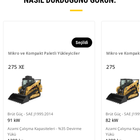
NASIL DURDUĞUNU GÖRÜN.
Seçildi
Mikro ve Kompakt Paletli Yükleyiciler
Mikro ve Kompakt 
275 XE
275
Brüt Güç - SAE J1995:2014
Brüt Güç - SAE J19
91 kW
82 kW
Azami Çalışma Kapasiteleri - %35 Devirme
Azami Çalışma Kapa
Yükü
Yükü