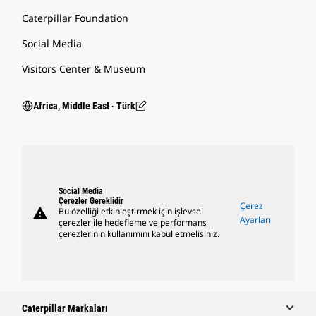
Caterpillar Foundation
Social Media
Visitors Center & Museum
Africa, Middle East ‧ Türk
Social Media
Çerezler Gereklidir
Çerez
warning
Bu özelliği etkinleştirmek için işlevsel
Ayarları
çerezler ile hedefleme ve performans
çerezlerinin kullanımını kabul etmelisiniz.
Caterpillar Markaları