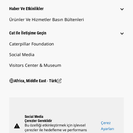
Haber Ve Etkinlikler
Ürünler Ve Hizmetler Basın Bültenleri
Cat Ile İletişime Geçin
Caterpillar Foundation
Social Media
Visitors Center & Museum
Africa, Middle East ‧ Türk
Social Media
Çerezler Gereklidir
Çerez
warning
Bu özelliği etkinleştirmek için işlevsel
Ayarları
çerezler ile hedefleme ve performans