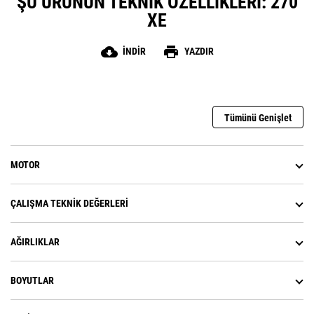
ŞU ÜRÜNÜN TEKNIK ÖZELLIKLERI: 270
XE
cloud_download
print
İNDIR
YAZDIR
Tümünü Genişlet
MOTOR
ÇALIŞMA TEKNIK DEĞERLERI
AĞIRLIKLAR
BOYUTLAR