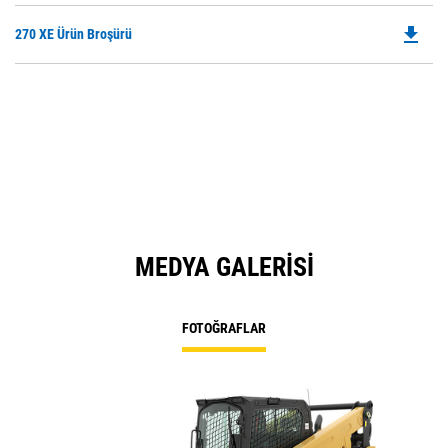
file_download
Do
270 XE Ürün Broşürü
P
O
in
a
N
Ta
MEDYA GALERISI
FOTOĞRAFLAR