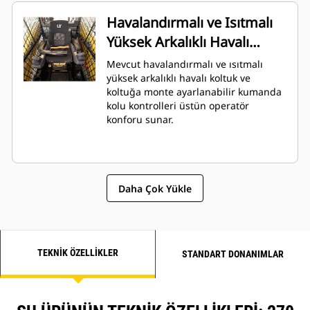
alanı sunar.
Havalandırmalı ve Isıtmalı
Yüksek Arkalıklı Havalı
Koltuk
Mevcut havalandırmalı ve ısıtmalı
yüksek arkalıklı havalı koltuk ve
koltuğa monte ayarlanabilir kumanda
kolu kontrolleri üstün operatör
konforu sunar.
Daha Çok Yükle
TEKNIK ÖZELLIKLER
STANDART DONANIMLAR