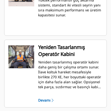
Yüksek performanslı güç aktarma
sistemi, standart iki vitesli seyrin yanı
sıra maksimum performans ve üretim
kapasitesi sunar.
Yeniden Tasarlanmış
Operatör Kabini
Yeniden tasarlanmış operatör kabini
daha geniş bir çalışma ortamı sunar.
İlave koltuk hareket mesafesiyle
birlikte 270 XE, her boyuttaki operatör
için daha fazla alan sağlar. Opsiyonel
tek parça, sızdırmaz ve basınçlı kabin,
kabin boyunca en uygun şekilde
yerleştirilmiş havalandırma delikleri
Devamı
aracılığıyla mükemmel hava dağıtımı
sağlayarak temiz ve sessiz bir çalışma