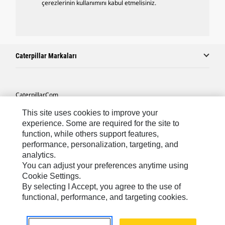
çerezlerinin kullanımını kabul etmelisiniz.
Caterpillar Markaları
Caterpillar.com
Caterpillar Müşteri Hizmetleri Ve Iletişim
This site uses cookies to improve your
experience. Some are required for the site to
Site Haritası
function, while others support features,
performance, personalization, targeting, and
Cookie Settings
analytics.
Yasal
You can adjust your preferences anytime using
Cookie Settings.
Gizlilik
By selecting I Accept, you agree to the use of
functional, performance, and targeting cookies.
Africa, Middle East ‧ Türk
© 2026 Caterpillar. Tüm Hakları Saklıdır.