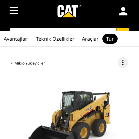
person
SEARCH
search
Avantajları
Teknik Özellikler
Araçlar
Tur
more_vert
Mikro Yükleyiciler