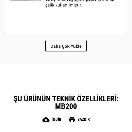
çelik kullanılmıştır.
Daha Çok Yükle
ŞU ÜRÜNÜN TEKNIK ÖZELLIKLERI:
MB200
cloud_download
print
İNDIR
YAZDIR