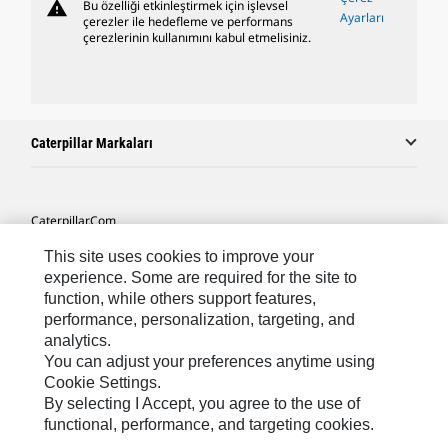
warning
Bu özelliği etkinleştirmek için işlevsel
Ayarları
çerezler ile hedefleme ve performans
çerezlerinin kullanımını kabul etmelisiniz.
Caterpillar Markaları
Caterpillar.com
Caterpillar Müşteri Hizmetleri Ve Iletişim
This site uses cookies to improve your
experience. Some are required for the site to
Site Haritası
function, while others support features,
performance, personalization, targeting, and
Cookie Settings
analytics.
Yasal
You can adjust your preferences anytime using
Cookie Settings.
Gizlilik
By selecting I Accept, you agree to the use of
functional, performance, and targeting cookies.