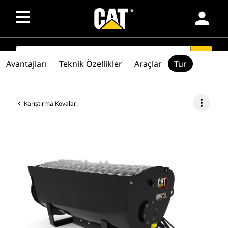
person
SEARCH
search
Avantajları
Teknik Özellikler
Araçlar
Tur
more_vert
Karıştırma Kovaları