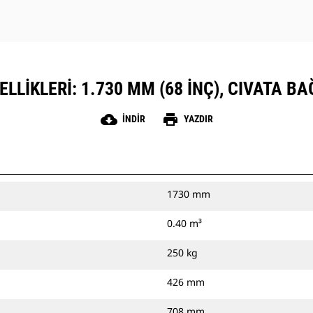
LLIKLERI: 1.730 MM (68 INÇ), CIVATA BA
cloud_download
print
İNDIR
YAZDIR
1730 mm
0.40 m³
250 kg
426 mm
708 mm