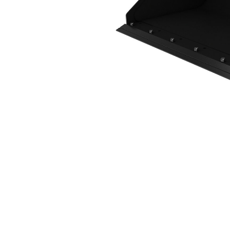
1.730 Mm (68 Inç), Cıvata Bağlantılı Kesici Kenar
Avan
Modeli Değiştirin