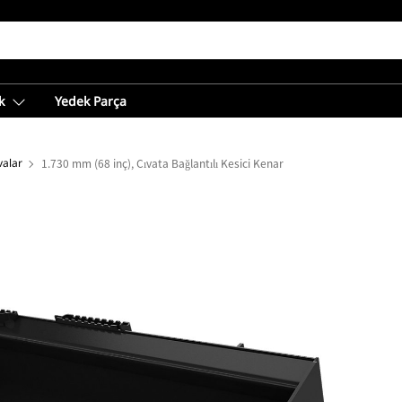
k
Yedek Parça
valar
1.730 mm (68 inç), Cıvata Bağlantılı Kesici Kenar