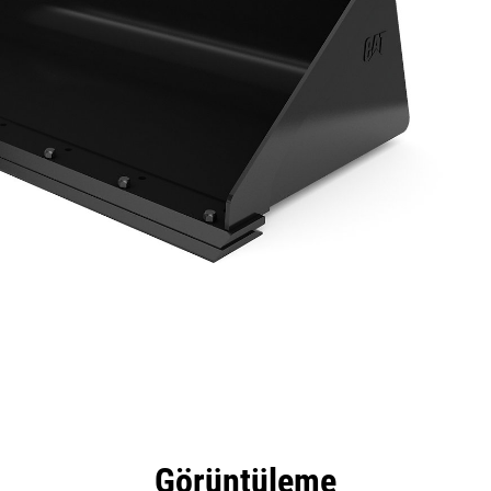
tajları
Teknik Özellikler
Araçlar
Tur
Görüntüleme