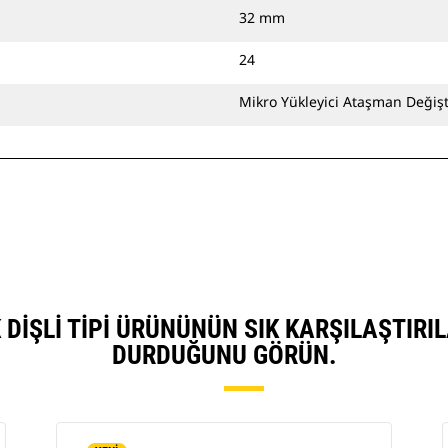
32 mm
24
Mikro Yükleyici Ataşman Değişti
K DIŞLI TIPI ÜRÜNÜNÜN SIK KARŞILAŞTIR
DURDUĞUNU GÖRÜN.