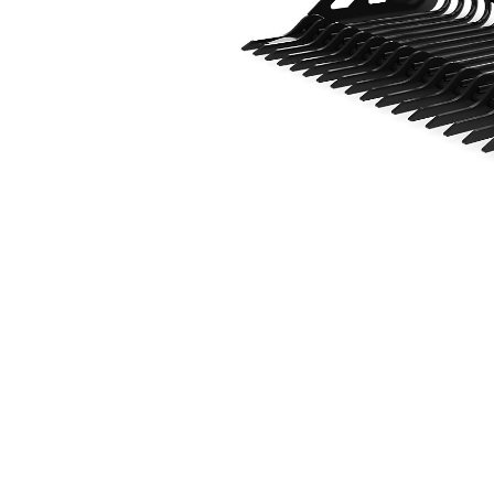
2.397 Mm (94 Inç), Çubuk Dişli Tipi
Avan
Modeli Değiştirin