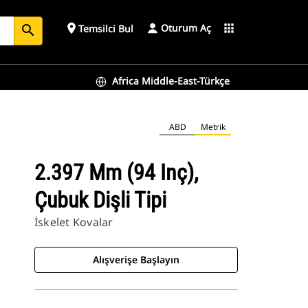
Oturum Aç
place
apps
Temsilci Bul
search
Africa Middle-East-Türkçe
ABD
Metrik
2.397 Mm (94 Inç),
Çubuk Dişli Tipi
İskelet Kovalar
Alışverişe Başlayın