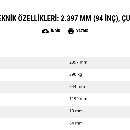
NIK ÖZELLIKLERI: 2.397 MM (94 INÇ), ÇU
cloud_download
print
İNDIR
YAZDIR
2397 mm
390 kg
644 mm
1199 mm
10 mm
64 mm