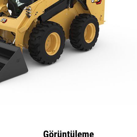
tajları
Teknik Özellikler
Araçlar
Tur
Görüntüleme