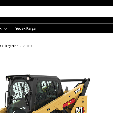
k
Yedek Parça
 Yükleyiciler
262D3