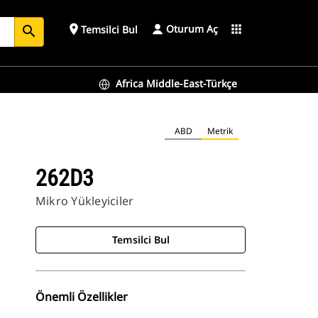
Oturum Aç
place
apps
Temsilci Bul
search
Africa Middle-East-Türkçe
ABD
Metrik
262D3
Mikro Yükleyiciler
Temsilci Bul
Önemli Özellikler