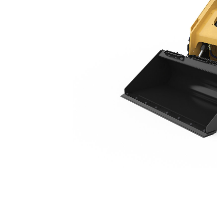
262D3
Avan
Modeli Değiştirin