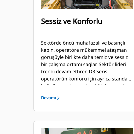
Sessiz ve Konforlu
Sektörde öncü muhafazalı ve basınçlı
kabin, operatöre mükemmel ataşman
görüşüyle birlikte daha temiz ve sessiz
bir çalışma ortamı sağlar. Sektör lideri
trendi devam ettiren D3 Serisi
operatörün konforu için ayrıca standart,
koltuğa monte ayarlanabilir kumanda
kolu kontrolleri de içerir.
Devamı