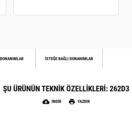
 DONANIMLAR
İSTEĞE BAĞLI DONANIMLAR
ŞU ÜRÜNÜN TEKNIK ÖZELLIKLERI: 262D3
cloud_download
print
İNDIR
YAZDIR