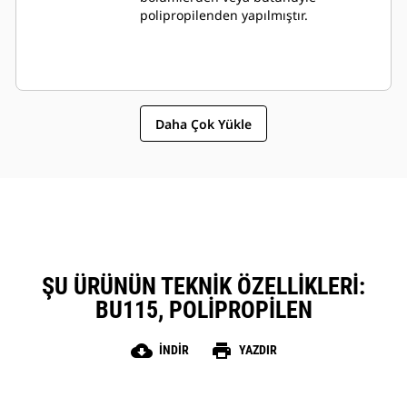
polipropilenden yapılmıştır.
Daha Çok Yükle
ŞU ÜRÜNÜN TEKNIK ÖZELLIKLERI:
BU115, POLIPROPILEN
cloud_download
print
İNDIR
YAZDIR