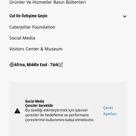
Ürünler Ve Hizmetler Basın Bültenleri
Cat Ile İletişime Geçin
Caterpillar Foundation
Social Media
Visitors Center & Museum
Africa, Middle East ‧ Türk
Social Media
Çerezler Gereklidir
Çerez
warning
Bu özelliği etkinleştirmek için işlevsel
Ayarları
çerezler ile hedefleme ve performans
çerezlerinin kullanımını kabul etmelisiniz.