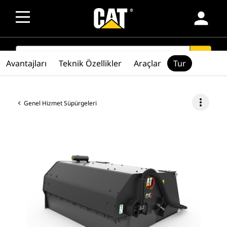
person
SEARCH
search
Avantajları
Teknik Özellikler
Araçlar
Tur
more_vert
Genel Hizmet Süpürgeleri