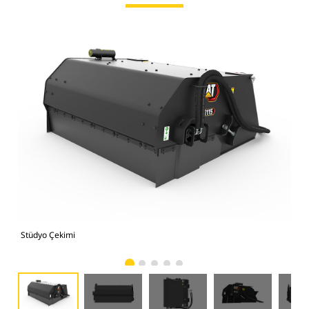
Stüdyo Çekimi
Önd