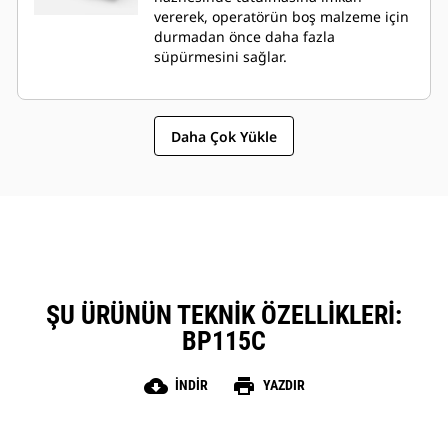
vererek, operatörün boş malzeme için
durmadan önce daha fazla
süpürmesini sağlar.
Daha Çok Yükle
ŞU ÜRÜNÜN TEKNIK ÖZELLIKLERI:
BP115C
cloud_download
print
İNDIR
YAZDIR