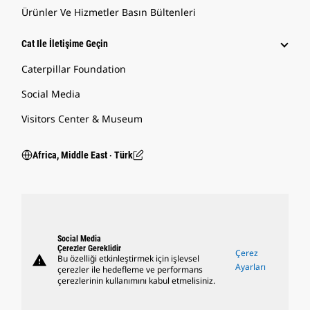
Ürünler Ve Hizmetler Basın Bültenleri
Cat Ile İletişime Geçin
Caterpillar Foundation
Social Media
Visitors Center & Museum
Africa, Middle East ‧ Türk
Social Media
Çerezler Gereklidir
Çerez
warning
Bu özelliği etkinleştirmek için işlevsel
Ayarları
çerezler ile hedefleme ve performans
çerezlerinin kullanımını kabul etmelisiniz.