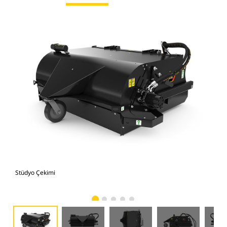
Stüdyo Çekimi
Önd