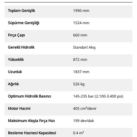
Toplam Genişlik
1990 mm
Süpürme Genişliği
1524 mm
Fırça Çapı
660 mm
Gerekli Hidrolik
Standart Akış
Yükseklik
872 mm
Uzunluk
1837 mm
Ağırlık
526 kg
Optimum Hidrolik Basıncı
145-235 bar (2.100-3.400 psi)
Motor Hacmi
405 cm³/devir
Maksimum Akışta Fırça Hızı
199 dev/dak
Besleme Haznesi Kapasitesi
0.4 m³