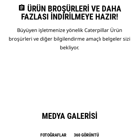
assignment
ÜRÜN BROŞÜRLERI VE DAHA
FAZLASI İNDIRILMEYE HAZIR!
Büyüyen işletmenize yönelik Caterpillar Ürün
broşürleri ve diğer bilgilendirme amaçlı belgeler sizi
bekliyor.
MEDYA GALERISI
FOTOĞRAFLAR
360 GÖRÜNTÜ