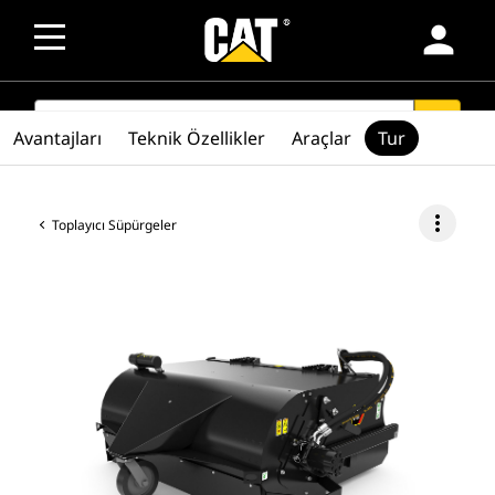
person
SEARCH
search
Avantajları
Teknik Özellikler
Araçlar
Tur
more_vert
Toplayıcı Süpürgeler