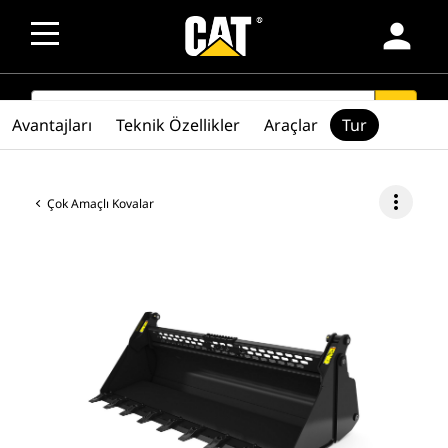
person
SEARCH
search
Avantajları
Teknik Özellikler
Araçlar
Tur
more_vert
Çok Amaçlı Kovalar