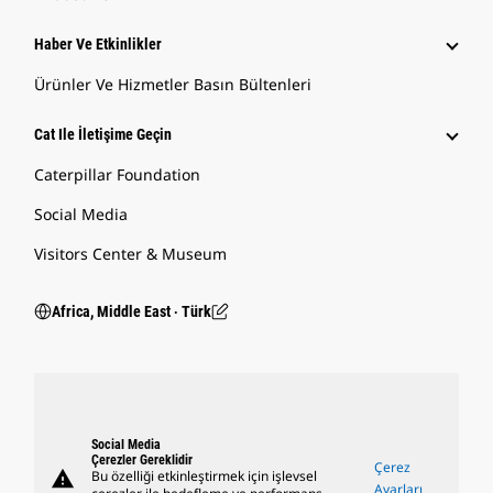
Haber Ve Etkinlikler
Ürünler Ve Hizmetler Basın Bültenleri
Cat Ile İletişime Geçin
Caterpillar Foundation
Social Media
Visitors Center & Museum
Africa, Middle East ‧ Türk
Social Media
Çerezler Gereklidir
Çerez
warning
Bu özelliği etkinleştirmek için işlevsel
Ayarları