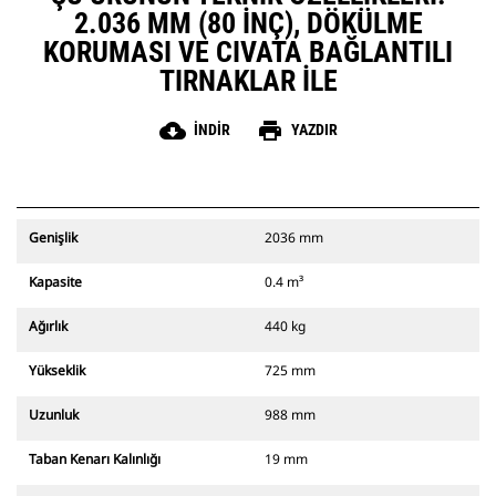
2.036 MM (80 INÇ), DÖKÜLME
KORUMASI VE CIVATA BAĞLANTILI
TIRNAKLAR ILE
cloud_download
print
İNDIR
YAZDIR
Genişlik
2036 mm
Kapasite
0.4 m³
Ağırlık
440 kg
Yükseklik
725 mm
Uzunluk
988 mm
Taban Kenarı Kalınlığı
19 mm