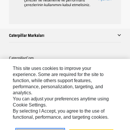
çerezler ile hedefleme ve performans
çerezlerinin kullanımını kabul etmelisiniz.
Caterpillar Markaları
Caterpillar.com
Caterpillar Müşteri Hizmetleri Ve Iletişim
This site uses cookies to improve your
experience. Some are required for the site to
Site Haritası
function, while others support features,
performance, personalization, targeting, and
Cookie Settings
analytics.
Yasal
You can adjust your preferences anytime using
Cookie Settings.
Gizlilik
By selecting I Accept, you agree to the use of
functional, performance, and targeting cookies.