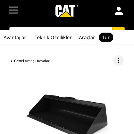
person
SEARCH
search
Avantajları
Teknik Özellikler
Araçlar
Tur
more_vert
Genel Amaçlı Kovalar