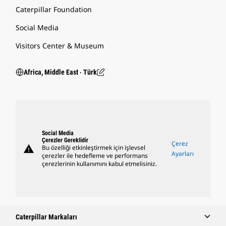
Caterpillar Foundation
Social Media
Visitors Center & Museum
Africa, Middle East ‧ Türk
Social Media
Çerezler Gereklidir
Çerez
warning
Bu özelliği etkinleştirmek için işlevsel
Ayarları
çerezler ile hedefleme ve performans
çerezlerinin kullanımını kabul etmelisiniz.
Caterpillar Markaları