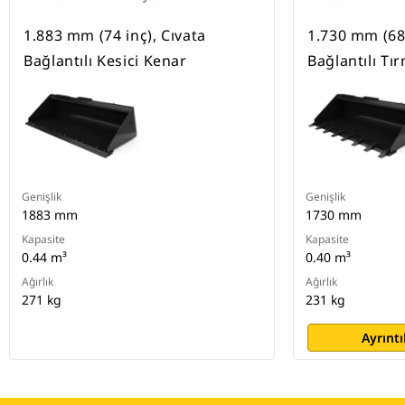
1.883 mm (74 inç), Cıvata
1.730 mm (68 
Bağlantılı Kesici Kenar
Bağlantılı Tı
Genişlik
Genişlik
1883 mm
1730 mm
Kapasite
Kapasite
0.44 m³
0.40 m³
Ağırlık
Ağırlık
271 kg
231 kg
Ayrıntı