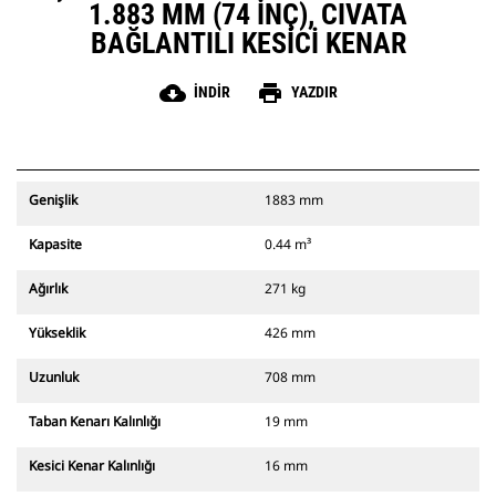
1.883 MM (74 INÇ), CIVATA
BAĞLANTILI KESICI KENAR
cloud_download
print
İNDIR
YAZDIR
Genişlik
1883 mm
Kapasite
0.44 m³
Ağırlık
271 kg
Yükseklik
426 mm
Uzunluk
708 mm
Taban Kenarı Kalınlığı
19 mm
Kesici Kenar Kalınlığı
16 mm