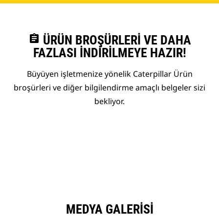
assignment
ÜRÜN BROŞÜRLERI VE DAHA
FAZLASI İNDIRILMEYE HAZIR!
Büyüyen işletmenize yönelik Caterpillar Ürün
broşürleri ve diğer bilgilendirme amaçlı belgeler sizi
bekliyor.
MEDYA GALERISI