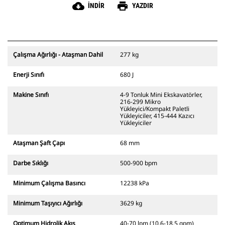
cloud_download
print
İNDIR
YAZDIR
Çalışma Ağırlığı - Ataşman Dahil
277 kg
Enerji Sınıfı
680 J
Makine Sınıfı
4-9 Tonluk Mini Ekskavatörler,
216-299 Mikro
Yükleyici/Kompakt Paletli
Yükleyiciler, 415-444 Kazıcı
Yükleyiciler
Ataşman Şaft Çapı
68 mm
Darbe Sıklığı
500-900 bpm
Minimum Çalışma Basıncı
12238 kPa
Minimum Taşıyıcı Ağırlığı
3629 kg
Optimum Hidrolik Akış
40-70 lpm (10,6-18,5 gpm)