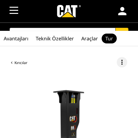
person
SEARCH
search
Avantajları
Teknik Özellikler
Araçlar
Tur
more_vert
Kırıcılar