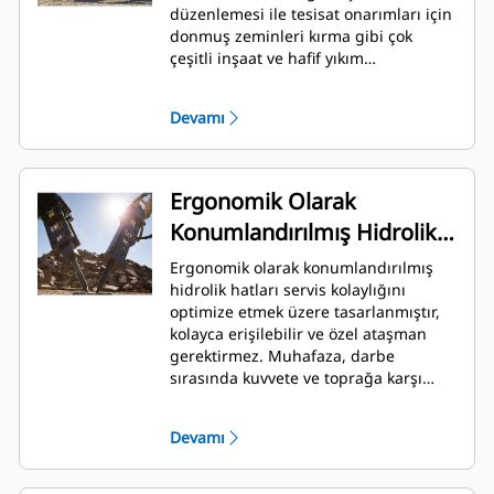
düzenlemesi ile tesisat onarımları için
donmuş zeminleri kırma gibi çok
çeşitli inşaat ve hafif yıkım
uygulamalarında kullanıma uygundur.
Devamı
Ergonomik Olarak
Konumlandırılmış Hidrolik
Hatları
Ergonomik olarak konumlandırılmış
hidrolik hatları servis kolaylığını
optimize etmek üzere tasarlanmıştır,
kolayca erişilebilir ve özel ataşman
gerektirmez. Muhafaza, darbe
sırasında kuvvete ve toprağa karşı
koruma sağlayacak şekilde
konumlanmıştır ve anahtar erişimini
Devamı
engellemez. Hidrolik hatları ve arka
kafa basıncı kontrol ve şarj edilebilir.
Makineye monte edilen kırıcı, kırıcının