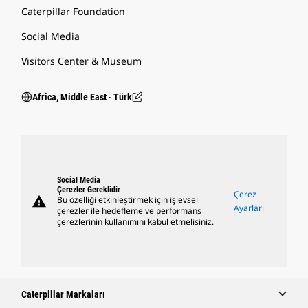
Caterpillar Foundation
Social Media
Visitors Center & Museum
Africa, Middle East ‧ Türk
Social Media
Çerezler Gereklidir
Çerez
warning
Bu özelliği etkinleştirmek için işlevsel
Ayarları
çerezler ile hedefleme ve performans
çerezlerinin kullanımını kabul etmelisiniz.
Caterpillar Markaları