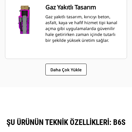
durumunu hızla izlemeyi mümkün
Gaz Yakıtlı Tasarım
kılar.
Gaz yakıtlı tasarım, kırıcıyı beton,
asfalt, kaya ve hafif hizmet tipi kanal
açma gibi uygulamalarda güvenilir
hale getirirken zaman içinde tutarlı
bir şekilde yüksek üretim sağlar.
Daha Çok Yükle
ŞU ÜRÜNÜN TEKNIK ÖZELLIKLERI: B6S